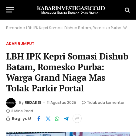
Beranda
»
LBH IPK Kepri Somasi Dishub Batam, Romesko Purba: Warga Grand Niaga Mas Tolak Parkir Portal
AKAR RUMPUT
LBH IPK Kepri Somasi Dishub
Batam, Romesko Purba:
Warga Grand Niaga Mas
Tolak Parkir Portal
By
REDAKSI
11 Agustus 2025
Tidak ada komentar
3 Mins Read
Bagi yuk!