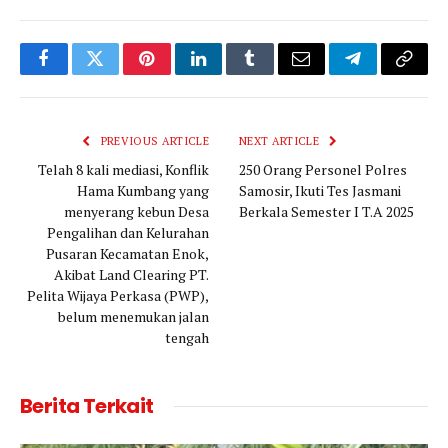
Facebook
Twitter
Pinterest
LinkedIn
Tumblr
Email
Telegram
Copy
Link
PREVIOUS ARTICLE
NEXT ARTICLE
Telah 8 kali mediasi, Konflik
250 Orang Personel Polres
Hama Kumbang yang
Samosir, Ikuti Tes Jasmani
menyerang kebun Desa
Berkala Semester I T.A 2025
Pengalihan dan Kelurahan
Pusaran Kecamatan Enok,
Akibat Land Clearing PT.
Pelita Wijaya Perkasa (PWP),
belum menemukan jalan
tengah
Berita Terkait