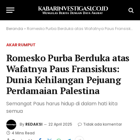
Beranda
»
Romesko Purba Berduka atas Wafatnya Paus Fransiskus: Dunia Kehilangan Pejuang Perdamaian Palestina
AKAR RUMPUT
Romesko Purba Berduka atas
Wafatnya Paus Fransiskus:
Dunia Kehilangan Pejuang
Perdamaian Palestina
Semangat Paus harus hidup di dalam hati kita
semua
By
REDAKSI
22 April 2025
Tidak ada komentar
4 Mins Read