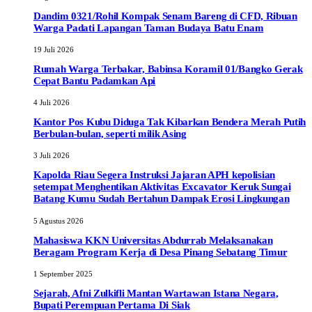
Dandim 0321/Rohil Kompak Senam Bareng di CFD, Ribuan
Warga Padati Lapangan Taman Budaya Batu Enam
19 Juli 2026
Rumah Warga Terbakar, Babinsa Koramil 01/Bangko Gerak
Cepat Bantu Padamkan Api
4 Juli 2026
Kantor Pos Kubu Diduga Tak Kibarkan Bendera Merah Putih
Berbulan-bulan, seperti milik Asing
3 Juli 2026
Kapolda Riau Segera Instruksi Jajaran APH kepolisian
setempat Menghentikan Aktivitas Excavator Keruk Sungai
Batang Kumu Sudah Bertahun Dampak Erosi Lingkungan
5 Agustus 2026
Mahasiswa KKN Universitas Abdurrab Melaksanakan
Beragam Program Kerja di Desa Pinang Sebatang Timur
1 September 2025
Sejarah, Afni Zulkifli Mantan Wartawan Istana Negara,
Bupati Perempuan Pertama Di Siak