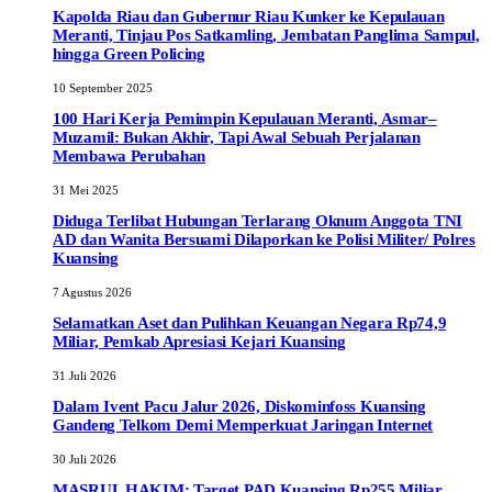
Kapolda Riau dan Gubernur Riau Kunker ke Kepulauan
Meranti, Tinjau Pos Satkamling, Jembatan Panglima Sampul,
hingga Green Policing
10 September 2025
100 Hari Kerja Pemimpin Kepulauan Meranti, Asmar–
Muzamil: Bukan Akhir, Tapi Awal Sebuah Perjalanan
Membawa Perubahan
31 Mei 2025
Diduga Terlibat Hubungan Terlarang Oknum Anggota TNI
AD dan Wanita Bersuami Dilaporkan ke Polisi Militer/ Polres
Kuansing
7 Agustus 2026
Selamatkan Aset dan Pulihkan Keuangan Negara Rp74,9
Miliar, Pemkab Apresiasi Kejari Kuansing
31 Juli 2026
Dalam Ivent Pacu Jalur 2026, Diskominfoss Kuansing
Gandeng Telkom Demi Memperkuat Jaringan Internet
30 Juli 2026
MASRUL HAKIM: Target PAD Kuansing Rp255 Miliar,