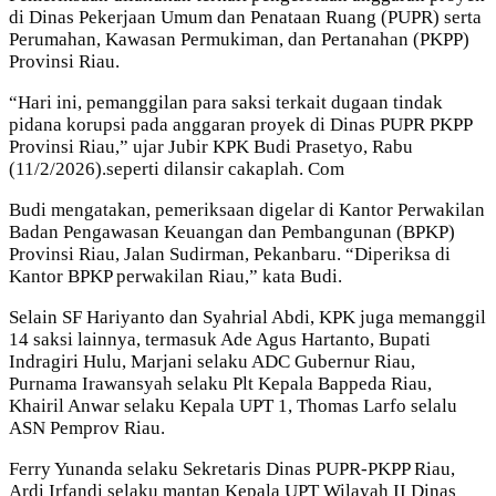
di Dinas Pekerjaan Umum dan Penataan Ruang (PUPR) serta
Perumahan, Kawasan Permukiman, dan Pertanahan (PKPP)
Provinsi Riau.
“Hari ini, pemanggilan para saksi terkait dugaan tindak
pidana korupsi pada anggaran proyek di Dinas PUPR PKPP
Provinsi Riau,” ujar Jubir KPK Budi Prasetyo, Rabu
(11/2/2026).seperti dilansir cakaplah. Com
Budi mengatakan, pemeriksaan digelar di Kantor Perwakilan
Badan Pengawasan Keuangan dan Pembangunan (BPKP)
Provinsi Riau, Jalan Sudirman, Pekanbaru. “Diperiksa di
Kantor BPKP perwakilan Riau,” kata Budi.
Selain SF Hariyanto dan Syahrial Abdi, KPK juga memanggil
14 saksi lainnya, termasuk Ade Agus Hartanto, Bupati
Indragiri Hulu, Marjani selaku ADC Gubernur Riau,
Purnama Irawansyah selaku Plt Kepala Bappeda Riau,
Khairil Anwar selaku Kepala UPT 1, Thomas Larfo selalu
ASN Pemprov Riau.
Ferry Yunanda selaku Sekretaris Dinas PUPR-PKPP Riau,
Ardi Irfandi selaku mantan Kepala UPT Wilayah II Dinas