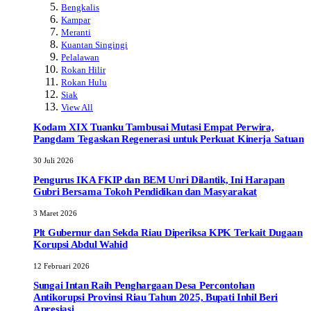
Bengkalis
Kampar
Meranti
Kuantan Singingi
Pelalawan
Rokan Hilir
Rokan Hulu
Siak
View All
Kodam XIX Tuanku Tambusai Mutasi Empat Perwira,
Pangdam Tegaskan Regenerasi untuk Perkuat Kinerja Satuan
30 Juli 2026
Pengurus IKA FKIP dan BEM Unri Dilantik, Ini Harapan
Gubri Bersama Tokoh Pendidikan dan Masyarakat
3 Maret 2026
Plt Gubernur dan Sekda Riau Diperiksa KPK Terkait Dugaan
Korupsi Abdul Wahid
12 Februari 2026
Sungai Intan Raih Penghargaan Desa Percontohan
Antikorupsi Provinsi Riau Tahun 2025, Bupati Inhil Beri
Apresiasi