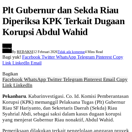
Plt Gubernur dan Sekda Riau
Diperiksa KPK Terkait Dugaan
Korupsi Abdul Wahid
By
REDAKSI
12 Februari 2026
Tidak ada komentar
4 Mins Read
Bagi yuk!
Facebook
Twitter
WhatsApp
Telegram
Pinterest
Copy
Link
LinkedIn
Email
Bagikan
Facebook
WhatsApp
Twitter
Telegram
Pinterest
Email
Copy
Link
LinkedIn
Pekanbaru
. Kabarinvestigasi. Co. Id. Komisi Pemberantasan
Korupsi (KPK) memanggil Pelaksana Tugas (Plt) Gubernur
Riau SF Hariyanto, dan Sekretaris Daerah (Sekda) Riau
Syahrial Abdi, sebagai saksi dalam kasus dugaan korupsi
yang menjerat Gubernur Riau nonaktif, Abdul Wahid.
Pemeriksaan dilakukan terkait pengelolaan anggaran proyek