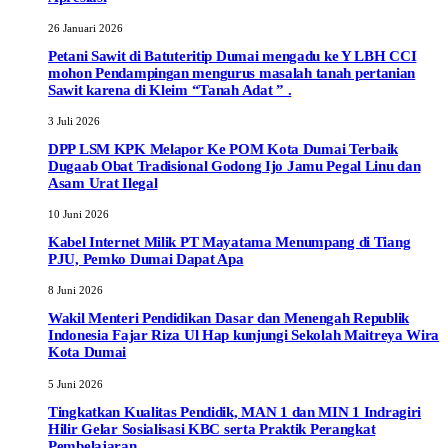
26 Januari 2026
Petani Sawit di Batuteritip Dumai mengadu ke Y LBH CCI
mohon Pendampingan mengurus masalah tanah pertanian
Sawit karena di Kleim “Tanah Adat ” .
3 Juli 2026
DPP LSM KPK Melapor Ke POM Kota Dumai Terbaik
Dugaab Obat Tradisional Godong Ijo Jamu Pegal Linu dan
Asam Urat Ilegal
10 Juni 2026
Kabel Internet Milik PT Mayatama Menumpang di Tiang
PJU, Pemko Dumai Dapat Apa
8 Juni 2026
Wakil Menteri Pendidikan Dasar dan Menengah Republik
Indonesia Fajar Riza Ul Hap kunjungi Sekolah Maitreya Wira
Kota Dumai
5 Juni 2026
Tingkatkan Kualitas Pendidik, MAN 1 dan MIN 1 Indragiri
Hilir Gelar Sosialisasi KBC serta Praktik Perangkat
Pembelajaran