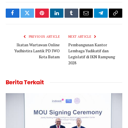
Facebook
Twitter
Pinterest
LinkedIn
Tumblr
Email
Telegram
Copy
Link
PREVIOUS ARTICLE
NEXT ARTICLE
Ikatan Wartawan Online
Pembangunan Kantor
Yudhistira Lantik PD IWO
Lembaga Yudikatif dan
Kota Batam
Legislatif di IKN Rampung
2028
Berita Terkait