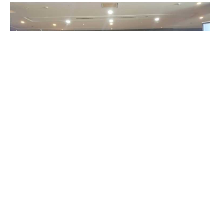
BATAM – Ketua Umum Ikatan Wartawan Online
(IWO), Yudhistira, melantik Pengurus Daerah (PD)
IWO Kota Batam di Hotel Sahid Batam Center pada
Sabtu (8/02/2025) lalu.