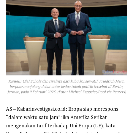
Kanselir Olaf Scholz dan rivalnya dari kubu konservatif, Friedrich Merz,
berpose menjelang debat antar kedua tokoh politik tersebut di Berlin,
Jerman, pada 9 Februari 2025. (Foto: Michael Kappeler/Pool via Reuters)
AS – Kabarinvestigasi.co.id: Eropa siap merespons
“dalam waktu satu jam” jika Amerika Serikat
mengenakan tarif terhadap Uni Eropa (UE), kata