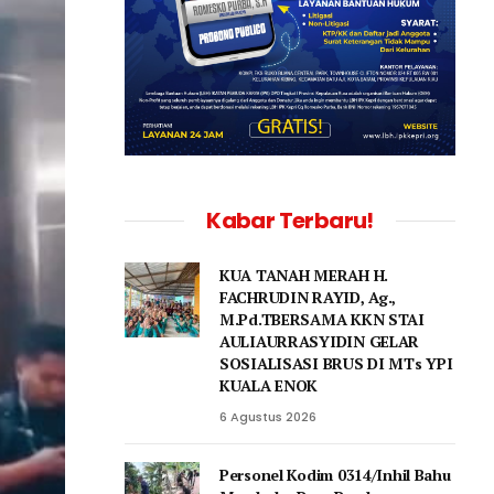
Kabar Terbaru!
KUA TANAH MERAH H.
FACHRUDIN RAYID, Ag.,
M.Pd.TBERSAMA KKN STAI
AULIAURRASYIDIN GELAR
SOSIALISASI BRUS DI MTs YPI
KUALA ENOK
6 Agustus 2026
Personel Kodim 0314/Inhil Bahu