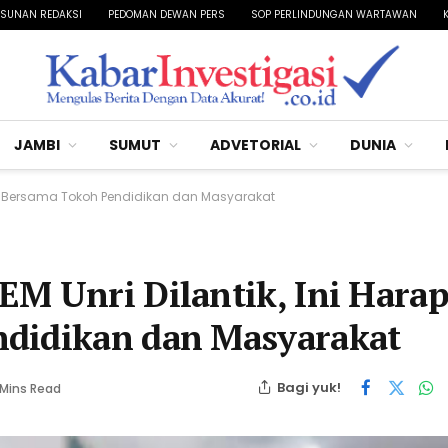
SUNAN REDAKSI
PEDOMAN DEWAN PERS
SOP PERLINDUNGAN WARTAWAN
JAMBI
SUMUT
ADVETORIAL
DUNIA
ubri Bersama Tokoh Pendidikan dan Masyarakat
EM Unri Dilantik, Ini Hara
ndidikan dan Masyarakat
Bagi yuk!
 Mins Read