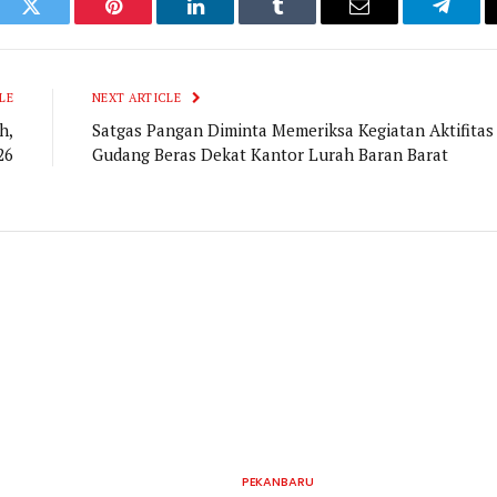
ook
Twitter
Pinterest
LinkedIn
Tumblr
Email
Telegr
LE
NEXT ARTICLE
h,
Satgas Pangan Diminta Memeriksa Kegiatan Aktifitas
26
Gudang Beras Dekat Kantor Lurah Baran Barat
PEKANBARU