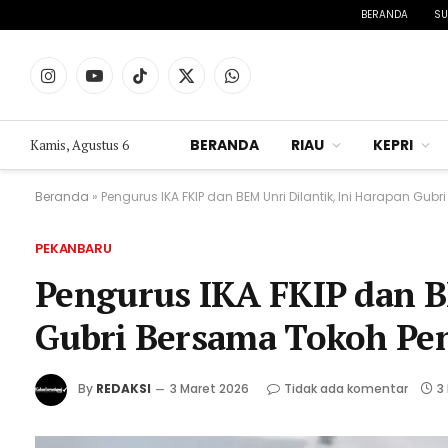
BERANDA
SU
Instagram
YouTube
TikTok
X
WhatsApp
(Twitter)
BERANDA
RIAU
KEPRI
Kamis, Agustus 6
Beranda
»
Pengurus IKA FKIP dan BEM Unri Dilantik, Ini Harapan G
PEKANBARU
Pengurus IKA FKIP dan B
Gubri Bersama Tokoh Pe
By
REDAKSI
3 Maret 2026
Tidak ada komentar
3