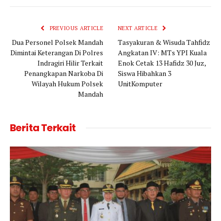
Link
PREVIOUS ARTICLE
NEXT ARTICLE
Dua Personel Polsek Mandah
Tasyakuran & Wisuda Tahfidz
Dimintai Keterangan Di Polres
Angkatan IV: MTs YPI Kuala
Indragiri Hilir Terkait
Enok Cetak 13 Hafidz 30 Juz,
Penangkapan Narkoba Di
Siswa Hibahkan 3
Wilayah Hukum Polsek
UnitKomputer
Mandah
Berita Terkait