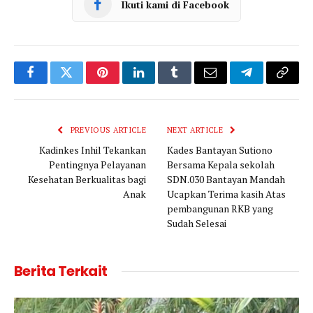
Ikuti kami di Facebook
Facebook
Twitter
Pinterest
LinkedIn
Tumblr
Email
Telegram
Copy
Link
PREVIOUS ARTICLE
NEXT ARTICLE
Kadinkes Inhil Tekankan
Kades Bantayan Sutiono
Pentingnya Pelayanan
Bersama Kepala sekolah
Kesehatan Berkualitas bagi
SDN.030 Bantayan Mandah
Anak
Ucapkan Terima kasih Atas
pembangunan RKB yang
Sudah Selesai
Berita Terkait