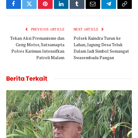
Facebook
Twitter
Pinterest
LinkedIn
Tumblr
Email
Telegram
Copy
Link
PREVIOUS ARTICLE
NEXT ARTICLE
Tekan Aksi Premanisme dan
Polsek Kuindra Turun ke
Geng Motor, Satsamapta
Lahan, Jagung Desa Teluk
Polres Karimun Intensifkan
Dalam Jadi Simbol Semangat
Patroli Malam
Swasembada Pangan
Berita Terkait