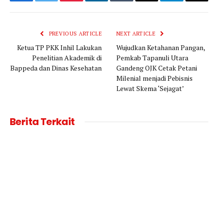
Facebook
Twitter
Pinterest
LinkedIn
Tumblr
Email
Telegram
Copy
Link
PREVIOUS ARTICLE
NEXT ARTICLE
Ketua TP PKK Inhil Lakukan
Wujudkan Ketahanan Pangan,
Penelitian Akademik di
Pemkab Tapanuli Utara
Bappeda dan Dinas Kesehatan
Gandeng OJK Cetak Petani
Milenial menjadi Pebisnis
Lewat Skema ‘Sejagat’
Berita Terkait