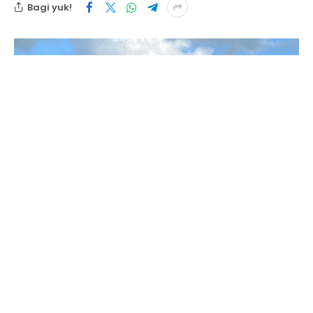
Bagi yuk!
Taput. Kabarinvestigasi. Co. Id. Pemerintah
Kabupaten Tapanuli Utara menegaskan
komitmennya dalam pelestarian lingkungan dan