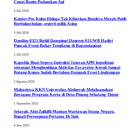
Cepat Bantu Padamkan Api
4 Juli 2026
Kantor Pos Kubu Diduga Tak Kibarkan Bendera Merah Putih
Berbulan-bulan, seperti milik Asing
3 Juli 2026
Dandim 0321/Rohil Dampingi Danrem 031/WB Hadiri
Puncak Event Bakar Tongkang di Bagansiapiapi
2 Juli 2026
Kapolda Riau Segera Instruksi Jajaran APH kepolisian
setempat Menghentikan Aktivitas Excavator Keruk Sungai
Batang Kumu Sudah Bertahun Dampak Erosi Lingkungan
5 Agustus 2026
Mahasiswa KKN Universitas Abdurrab Melaksanakan
Beragam Program Kerja di Desa Pinang Sebatang Timur
1 September 2025
Sejarah, Afni Zulkifli Mantan Wartawan Istana Negara,
Bupati Perempuan Pertama Di Siak
4 Juni 2025