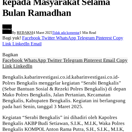
kepada Masyarakat Selama
Bulan Ramadhan
By
REDAKSI
4 Maret 2025
Tidak ada komentar
1 Min Read
Bagi yuk!
Facebook
Twitter
WhatsApp
Telegram
Pinterest
Copy
Link
LinkedIn
Email
Bagikan
Facebook
WhatsApp
Twitter
Telegram
Pinterest
Email
Copy
Link
LinkedIn
Bengkalis.kabarinvestigasi.co.id.kabarinvestigasi.co.id-
Polres Bengkalis menggelar kegiatan “Serabi Bengkalis”
(Sebar Bantuan Sosial & Rezeki Polres Bengkalis) di depan
Mako Polres Bengkalis, Jalan Pertanian, Kecamatan
Bengkalis, Kabupaten Bengkalis. Kegiatan ini berlangsung
pada hari Senin, tanggal 3 Maret 2025.
Kegiatan “Serabi Bengkalis” ini dihadiri oleh Kapolres
Bengkalis AKBP Budi Setiawan, S.I.K., M.I.K, Waka Polres
Bengkalis KOMPOL Anton Rama Putra, S.H., S.I.K., M.I.K,