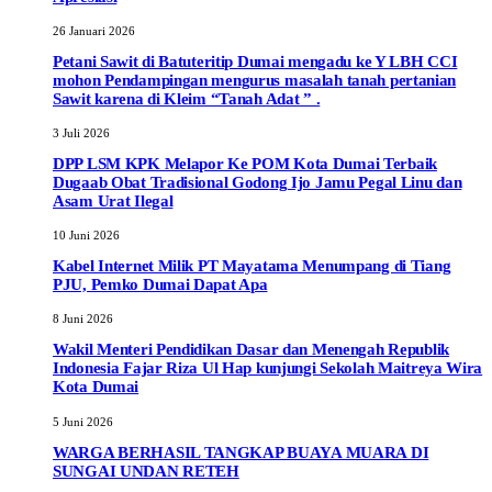
26 Januari 2026
Petani Sawit di Batuteritip Dumai mengadu ke Y LBH CCI
mohon Pendampingan mengurus masalah tanah pertanian
Sawit karena di Kleim “Tanah Adat ” .
3 Juli 2026
DPP LSM KPK Melapor Ke POM Kota Dumai Terbaik
Dugaab Obat Tradisional Godong Ijo Jamu Pegal Linu dan
Asam Urat Ilegal
10 Juni 2026
Kabel Internet Milik PT Mayatama Menumpang di Tiang
PJU, Pemko Dumai Dapat Apa
8 Juni 2026
Wakil Menteri Pendidikan Dasar dan Menengah Republik
Indonesia Fajar Riza Ul Hap kunjungi Sekolah Maitreya Wira
Kota Dumai
5 Juni 2026
WARGA BERHASIL TANGKAP BUAYA MUARA DI
SUNGAI UNDAN RETEH