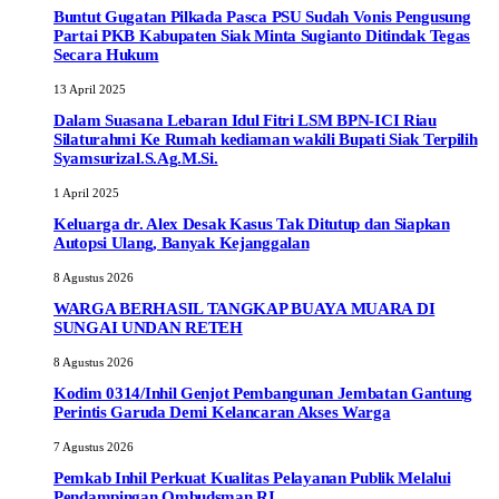
Buntut Gugatan Pilkada Pasca PSU Sudah Vonis Pengusung
Partai PKB Kabupaten Siak Minta Sugianto Ditindak Tegas
Secara Hukum
13 April 2025
Dalam Suasana Lebaran Idul Fitri LSM BPN-ICI Riau
Silaturahmi Ke Rumah kediaman wakili Bupati Siak Terpilih
Syamsurizal.S.Ag.M.Si.
1 April 2025
Keluarga dr. Alex Desak Kasus Tak Ditutup dan Siapkan
Autopsi Ulang, Banyak Kejanggalan
8 Agustus 2026
WARGA BERHASIL TANGKAP BUAYA MUARA DI
SUNGAI UNDAN RETEH
8 Agustus 2026
Kodim 0314/Inhil Genjot Pembangunan Jembatan Gantung
Perintis Garuda Demi Kelancaran Akses Warga
7 Agustus 2026
Pemkab Inhil Perkuat Kualitas Pelayanan Publik Melalui
Pendampingan Ombudsman RI