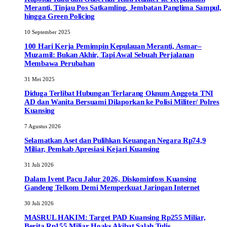
Meranti, Tinjau Pos Satkamling, Jembatan Panglima Sampul,
hingga Green Policing
10 September 2025
100 Hari Kerja Pemimpin Kepulauan Meranti, Asmar–
Muzamil: Bukan Akhir, Tapi Awal Sebuah Perjalanan
Membawa Perubahan
31 Mei 2025
Diduga Terlibat Hubungan Terlarang Oknum Anggota TNI
AD dan Wanita Bersuami Dilaporkan ke Polisi Militer/ Polres
Kuansing
7 Agustus 2026
Selamatkan Aset dan Pulihkan Keuangan Negara Rp74,9
Miliar, Pemkab Apresiasi Kejari Kuansing
31 Juli 2026
Dalam Ivent Pacu Jalur 2026, Diskominfoss Kuansing
Gandeng Telkom Demi Memperkuat Jaringan Internet
30 Juli 2026
MASRUL HAKIM: Target PAD Kuansing Rp255 Miliar,
Berita Rp155 Miliar Hoaks Akibat Salah Tulis