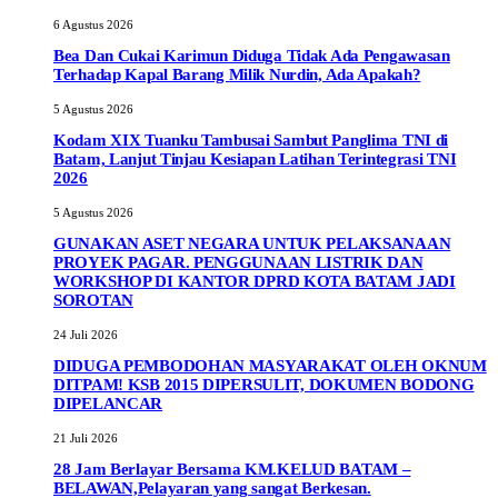
6 Agustus 2026
Bea Dan Cukai Karimun Diduga Tidak Ada Pengawasan
Terhadap Kapal Barang Milik Nurdin, Ada Apakah?
5 Agustus 2026
Kodam XIX Tuanku Tambusai Sambut Panglima TNI di
Batam, Lanjut Tinjau Kesiapan Latihan Terintegrasi TNI
2026
5 Agustus 2026
GUNAKAN ASET NEGARA UNTUK PELAKSANAAN
PROYEK PAGAR. PENGGUNAAN LISTRIK DAN
WORKSHOP DI KANTOR DPRD KOTA BATAM JADI
SOROTAN
24 Juli 2026
DIDUGA PEMBODOHAN MASYARAKAT OLEH OKNUM
DITPAM! KSB 2015 DIPERSULIT, DOKUMEN BODONG
DIPELANCAR
21 Juli 2026
28 Jam Berlayar Bersama KM.KELUD BATAM –
BELAWAN,Pelayaran yang sangat Berkesan.