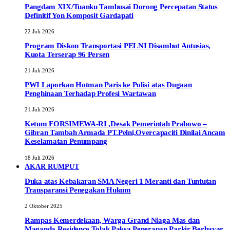
Pangdam XIX/Tuanku Tambusai Dorong Percepatan Status
Definitif Yon Komposit Gardapati
22 Juli 2026
Program Diskon Transportasi PELNI Disambut Antusias,
Kuota Terserap 96 Persen
21 Juli 2026
PWI Laporkan Hotman Paris ke Polisi atas Dugaan
Penghinaan Terhadap Profesi Wartawan
21 Juli 2026
Ketum FORSIMEWA-RI ,Desak Pemerintah Prabowo –
Gibran Tambah Armada PT.Pelni,Overcapaciti Dinilai Ancam
Keselamatan Penumpang
18 Juli 2026
AKAR RUMPUT
Duka atas Kebakaran SMA Negeri 1 Meranti dan Tuntutan
Transparansi Penegakan Hukum
2 Oktober 2025
Rampas Kemerdekaan, Warga Grand Niaga Mas dan
Maganda Residence Tolak Paksa Penerapan Parkir Berbayar