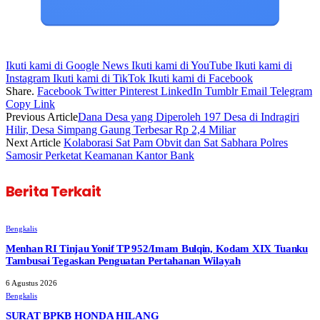
Ikuti kami di Google News
Ikuti kami di YouTube
Ikuti kami di
Instagram
Ikuti kami di TikTok
Ikuti kami di Facebook
Share.
Facebook
Twitter
Pinterest
LinkedIn
Tumblr
Email
Telegram
Copy Link
Previous Article
Dana Desa yang Diperoleh 197 Desa di Indragiri
Hilir, Desa Simpang Gaung Terbesar Rp 2,4 Miliar
Next Article
Kolaborasi Sat Pam Obvit dan Sat Sabhara Polres
Samosir Perketat Keamanan Kantor Bank
Berita Terkait
Bengkalis
Menhan RI Tinjau Yonif TP 952/Imam Bulqin, Kodam XIX Tuanku
Tambusai Tegaskan Penguatan Pertahanan Wilayah
6 Agustus 2026
Bengkalis
SURAT BPKB HONDA HILANG