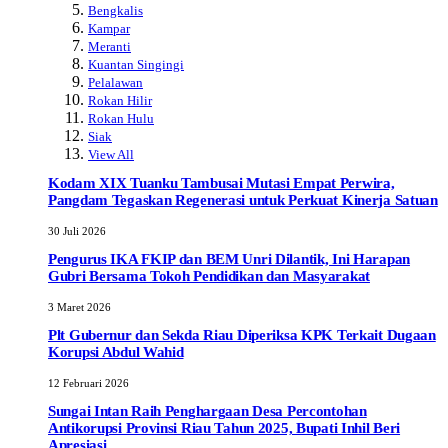
Bengkalis
Kampar
Meranti
Kuantan Singingi
Pelalawan
Rokan Hilir
Rokan Hulu
Siak
View All
Kodam XIX Tuanku Tambusai Mutasi Empat Perwira,
Pangdam Tegaskan Regenerasi untuk Perkuat Kinerja Satuan
30 Juli 2026
Pengurus IKA FKIP dan BEM Unri Dilantik, Ini Harapan
Gubri Bersama Tokoh Pendidikan dan Masyarakat
3 Maret 2026
Plt Gubernur dan Sekda Riau Diperiksa KPK Terkait Dugaan
Korupsi Abdul Wahid
12 Februari 2026
Sungai Intan Raih Penghargaan Desa Percontohan
Antikorupsi Provinsi Riau Tahun 2025, Bupati Inhil Beri
Apresiasi