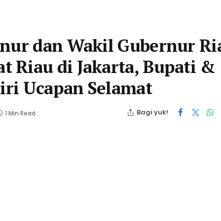
rnur dan Wakil Gubernur Ri
 Riau di Jakarta, Bupati &
jiri Ucapan Selamat
Bagi yuk!
1 Min Read