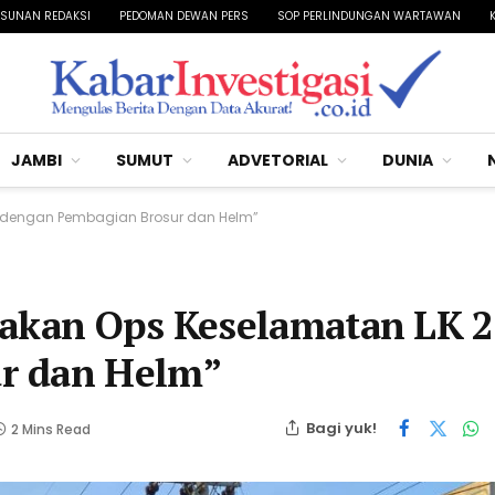
SUNAN REDAKSI
PEDOMAN DEWAN PERS
SOP PERLINDUNGAN WARTAWAN
JAMBI
SUMUT
ADVETORIAL
DUNIA
5 dengan Pembagian Brosur dan Helm”
nakan Ops Keselamatan LK 
r dan Helm”
Bagi yuk!
2 Mins Read