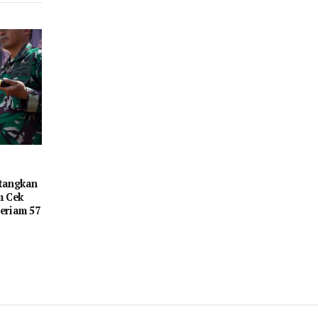
tangkan
m Cek
eriam 57