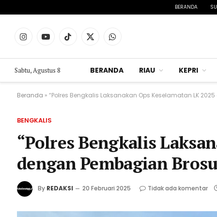
BERANDA
SU
Instagram
YouTube
TikTok
X
WhatsApp
(Twitter)
BERANDA
RIAU
KEPRI
Sabtu, Agustus 8
Beranda
»
“Polres Bengkalis Laksanakan Ops Keselamatan LK 202
BENGKALIS
“Polres Bengkalis Laksa
dengan Pembagian Brosu
By
REDAKSI
20 Februari 2025
Tidak ada komentar