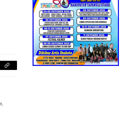
am
Copy
Link
t.