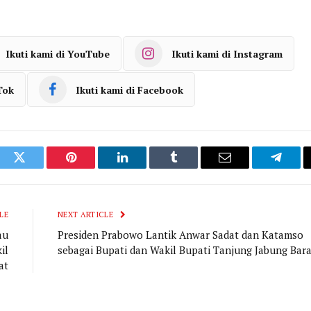
Ikuti kami di YouTube
Ikuti kami di Instagram
Tok
Ikuti kami di Facebook
ook
Twitter
Pinterest
LinkedIn
Tumblr
Email
Telegr
LE
NEXT ARTICLE
au
Presiden Prabowo Lantik Anwar Sadat dan Katamso
il
sebagai Bupati dan Wakil Bupati Tanjung Jabung Bara
at