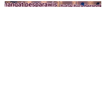
Karimun.kabarinvestigasi.co.id. Kontingen Pesparawi
Provinsi Kepulauan Riau mengalami kekecewaan
kepada anggota DPRD Kepri Jumaga Nadeak
sekaligus Ketua Lembaga Pengembangan Pesparawi
Daerah (LPDP) Kepulauan Riau. Dimana peserta