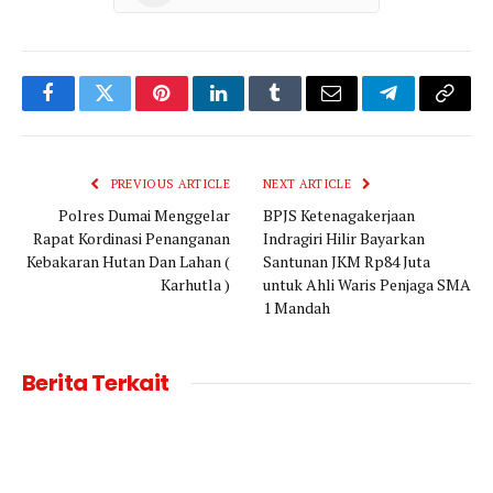
Facebook
Twitter
Pinterest
LinkedIn
Tumblr
Email
Telegram
Copy
Link
PREVIOUS ARTICLE
NEXT ARTICLE
Polres Dumai Menggelar
BPJS Ketenagakerjaan
Rapat Kordinasi Penanganan
Indragiri Hilir Bayarkan
Kebakaran Hutan Dan Lahan (
Santunan JKM Rp84 Juta
Karhutla )
untuk Ahli Waris Penjaga SMA
1 Mandah
Berita Terkait