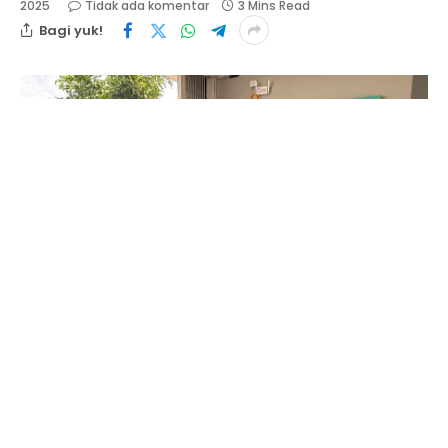
2025
Tidak ada komentar
3 Mins Read
Bagi yuk!
Penyerahkan SK Plt Komandan Satuan Tugas IPK Provinsi Kepri. F:
David/redaksi
BATAM – Kabarinvestigasi.co.id: Pengurus Dewan