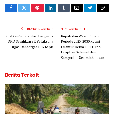
Facebook
Twitter
Pinterest
LinkedIn
Tumblr
Email
Telegram
Copy
Link
PREVIOUS ARTICLE
NEXT ARTICLE
Kuatkan Solidaritas, Pengurus
Bupati dan Wakil Bupati
DPD Serahkan SK Pelaksana
Periode 2025-2030 Resmi
Tugas Dansatgas IPK Kepri
Dilantik, Ketua DPRD Inhil
Ucapkan Selamat dan
Sampaikan Sejumlah Pesan
Berita Terkait