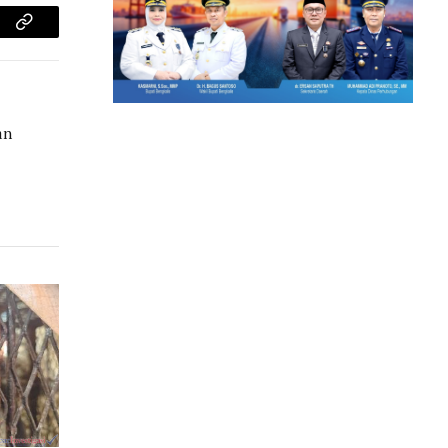
am
Copy
Link
an