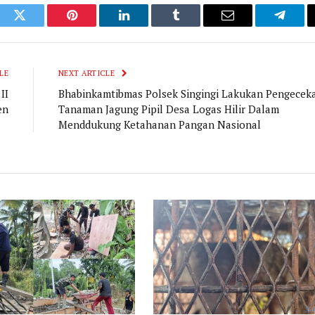
ook
Twitter
Pinterest
LinkedIn
Tumblr
Email
Telegr
LE
NEXT ARTICLE
II
Bhabinkamtibmas Polsek Singingi Lakukan Pengecek
en
Tanaman Jagung Pipil Desa Logas Hilir Dalam
Menddukung Ketahanan Pangan Nasional