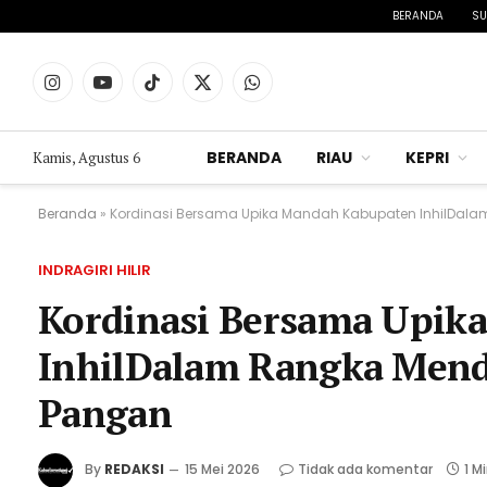
BERANDA
SU
Instagram
YouTube
TikTok
X
WhatsApp
(Twitter)
BERANDA
RIAU
KEPRI
Kamis, Agustus 6
Beranda
»
Kordinasi Bersama Upika Mandah Kabupaten InhilD
INDRAGIRI HILIR
Kordinasi Bersama Upik
InhilDalam Rangka Men
Pangan
By
REDAKSI
15 Mei 2026
Tidak ada komentar
1 M