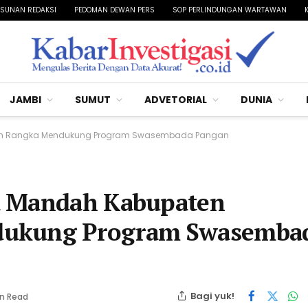
SUNAN REDAKSI
PEDOMAN DEWAN PERS
SOP PERLINDUNGAN WARTAWAN
JAMBI
SUMUT
ADVETORIAL
DUNIA
alam Rangka Mendukung Program Swasembada Pangan
a Mandah Kabupaten
dukung Program Swasemba
Bagi yuk!
in Read