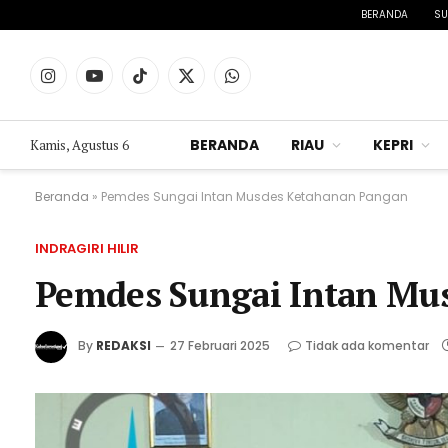
BERANDA
SU
Instagram
YouTube
TikTok
X
WhatsApp
(Twitter)
BERANDA
RIAU
KEPRI
Kamis, Agustus 6
Beranda
»
Pemdes Sungai Intan Musdes Ketahanan Pangan
INDRAGIRI HILIR
Pemdes Sungai Intan Mu
By
REDAKSI
27 Februari 2025
Tidak ada komentar