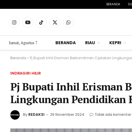
BERANDA
SU
Instagram
YouTube
TikTok
X
WhatsApp
(Twitter)
BERANDA
RIAU
KEPRI
Jumat, Agustus 7
Beranda
»
Pj Bupati Inhil Erisman Berkomitmen Ciptakan Lingkung
INDRAGIRI HILIR
Pj Bupati Inhil Erisman
Lingkungan Pendidikan 
By
REDAKSI
26 November 2024
Tidak ada komentar