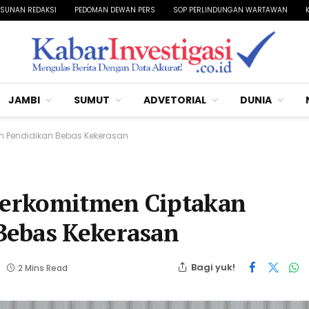
SUNAN REDAKSI
PEDOMAN DEWAN PERS
SOP PERLINDUNGAN WARTAWAN
JAMBI
SUMUT
ADVETORIAL
DUNIA
an Pendidikan Bebas Kekerasan
 Berkomitmen Ciptakan
Bebas Kekerasan
Bagi yuk!
2 Mins Read