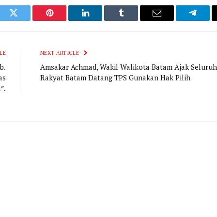
ook
Twitter
Pinterest
LinkedIn
Tumblr
Email
Telegr
LE
NEXT ARTICLE
b.
Amsakar Achmad, Wakil Walikota Batam Ajak Seluruh
as
Rakyat Batam Datang TPS Gunakan Hak Pilih
”.