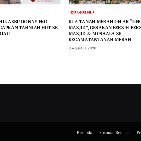
INDRAGIRI HILIR
HIL AKBP DONNY EKO
KUA TANAH MERAH GELAR “GEB
CAPKAN TAHNIAH HUT KE-
MASJID”, GERAKAN BERSIH-BER
RIAU
MASJID & MUSHALA SE-
KECAMATANTANAH MERAH
8 Agustus 2026
Beranda
Susunan Redaksi
P