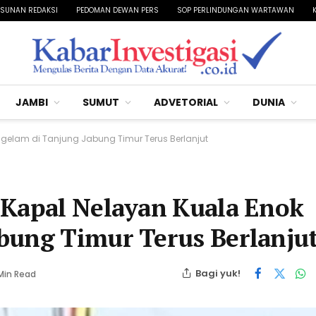
SUNAN REDAKSI
PEDOMAN DEWAN PERS
SOP PERLINDUNGAN WARTAWAN
JAMBI
SUMUT
ADVETORIAL
DUNIA
ggelam di Tanjung Jabung Timur Terus Berlanjut
 Kapal Nelayan Kuala Enok
bung Timur Terus Berlanju
Bagi yuk!
 Min Read