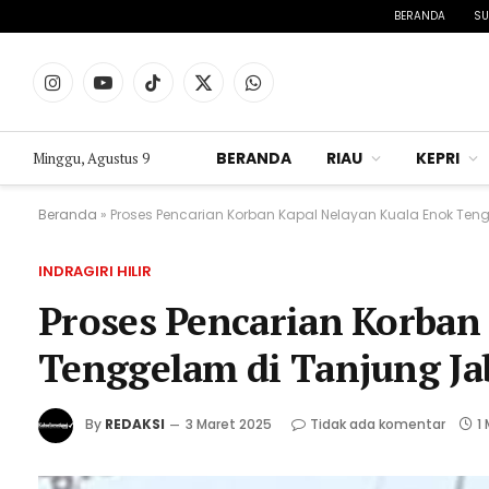
BERANDA
SU
Instagram
YouTube
TikTok
X
WhatsApp
(Twitter)
BERANDA
RIAU
KEPRI
Minggu, Agustus 9
Beranda
»
Proses Pencarian Korban Kapal Nelayan Kuala Enok Ten
INDRAGIRI HILIR
Proses Pencarian Korban
Tenggelam di Tanjung Ja
By
REDAKSI
3 Maret 2025
Tidak ada komentar
1