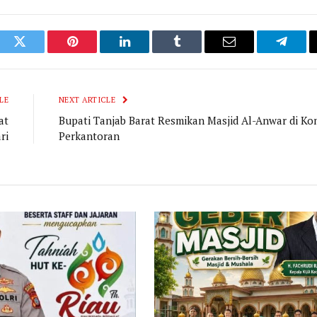
ook
Twitter
Pinterest
LinkedIn
Tumblr
Email
Telegr
LE
NEXT ARTICLE
at
Bupati Tanjab Barat Resmikan Masjid Al-Anwar di K
ri
Perkantoran