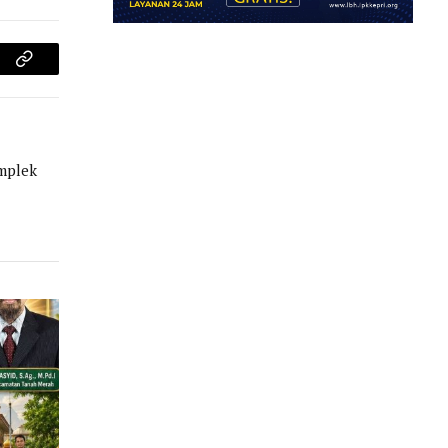
am
Copy
Link
omplek