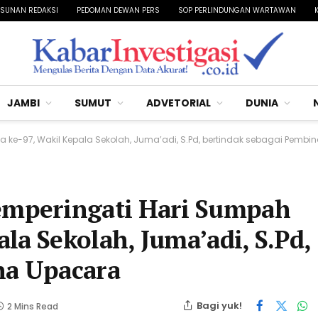
SUNAN REDAKSI
PEDOMAN DEWAN PERS
SOP PERLINDUNGAN WARTAWAN
JAMBI
SUMUT
ADVETORIAL
DUNIA
e-97, Wakil Kepala Sekolah, Juma’adi, S.Pd, bertindak sebagai Pembi
mperingati Hari Sumpah
la Sekolah, Juma’adi, S.Pd,
na Upacara
Bagi yuk!
2 Mins Read