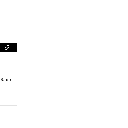
am
Copy
Link
o Raup