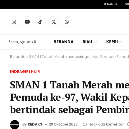
BERANDA
SU
Instagram
YouTube
TikTok
X
WhatsApp
(Twitter)
BERANDA
RIAU
KEPRI
Sabtu, Agustus 8
Beranda
»
SMAN 1 Tanah Merah memperingati Hari Sumpah Pemuda k
INDRAGIRI HILIR
SMAN 1 Tanah Merah me
Pemuda ke-97, Wakil Kepa
bertindak sebagai Pembi
By
REDAKSI
28 Oktober 2025
Tidak ada komentar