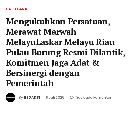
BATU BARA
Mengukuhkan Persatuan,
Merawat Marwah
MelayuLaskar Melayu Riau
Pulau Burung Resmi Dilantik,
Komitmen Jaga Adat &
Bersinergi dengan
Pemerintah
By
REDAKSI
6 Juli 2026
Tidak ada komentar
2 Mins Read
Bagi yuk!