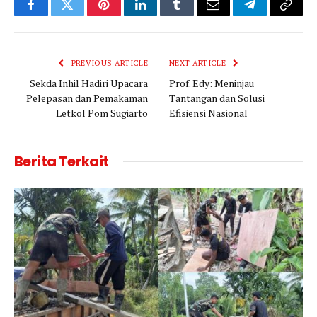
Facebook
Twitter
Pinterest
LinkedIn
Tumblr
Email
Telegram
Copy
Link
PREVIOUS ARTICLE
NEXT ARTICLE
Sekda Inhil Hadiri Upacara
Prof. Edy: Meninjau
Pelepasan dan Pemakaman
Tantangan dan Solusi
Letkol Pom Sugiarto
Efisiensi Nasional
Berita Terkait