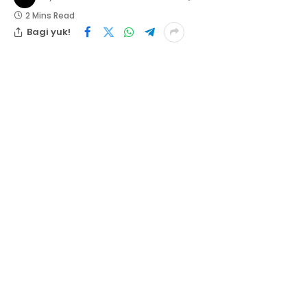
2 Mins Read
Bagi yuk!
Indragiri Hilir. Kabarinvestigasi. Co. Id. Penjabat
Sekretaris Daerah (Pj Sekda) Kabupaten Indragiri