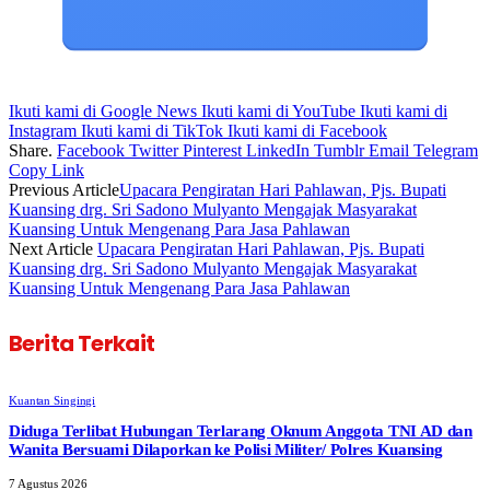
Ikuti kami di Google News
Ikuti kami di YouTube
Ikuti kami di
Instagram
Ikuti kami di TikTok
Ikuti kami di Facebook
Share.
Facebook
Twitter
Pinterest
LinkedIn
Tumblr
Email
Telegram
Copy Link
Previous Article
Upacara Pengiratan Hari Pahlawan, Pjs. Bupati
Kuansing drg. Sri Sadono Mulyanto Mengajak Masyarakat
Kuansing Untuk Mengenang Para Jasa Pahlawan
Next Article
Upacara Pengiratan Hari Pahlawan, Pjs. Bupati
Kuansing drg. Sri Sadono Mulyanto Mengajak Masyarakat
Kuansing Untuk Mengenang Para Jasa Pahlawan
Berita Terkait
Kuantan Singingi
Diduga Terlibat Hubungan Terlarang Oknum Anggota TNI AD dan
Wanita Bersuami Dilaporkan ke Polisi Militer/ Polres Kuansing
7 Agustus 2026