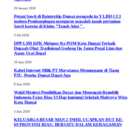
26 Januari 2026
Petani Sawit di Batuteritip Dumai mengadu ke Y LBH CCI
mohon Pendampingan mengurus masalah tanah pertanian
Sawit karena di Kleim “Tanah Adat ” .
3 Juli 2026
DPP LSM KPK Melapor Ke POM Kota Dumai Terbaik
Dugaab Obat Tradisional Godong Ijo Jamu Pegal Linu dan
Asam Urat Ilegal
10 Juni 2026
Kabel Internet Milik PT Mayatama Menumpang di Tiang
PJU, Pemko Dumai Dapat Apa
8 Juni 2026
Wakil Menteri Pendidikan Dasar dan Menengah Republik
Indonesia Fajar Riza Ul Hap kunjungi Sekolah Maitreya Wira
Kota Dumai
5 Juni 2026
KELUARGA BESAR MAN 2 INHIL UCAPKAN HUT KE-
69 PROVINSI RIAU: BERSATU DALAM KERAGAMAN