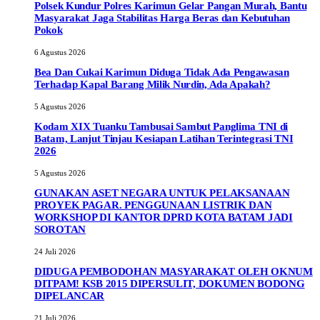
Polsek Kundur Polres Karimun Gelar Pangan Murah, Bantu
Masyarakat Jaga Stabilitas Harga Beras dan Kebutuhan
Pokok
6 Agustus 2026
Bea Dan Cukai Karimun Diduga Tidak Ada Pengawasan
Terhadap Kapal Barang Milik Nurdin, Ada Apakah?
5 Agustus 2026
Kodam XIX Tuanku Tambusai Sambut Panglima TNI di
Batam, Lanjut Tinjau Kesiapan Latihan Terintegrasi TNI
2026
5 Agustus 2026
GUNAKAN ASET NEGARA UNTUK PELAKSANAAN
PROYEK PAGAR. PENGGUNAAN LISTRIK DAN
WORKSHOP DI KANTOR DPRD KOTA BATAM JADI
SOROTAN
24 Juli 2026
DIDUGA PEMBODOHAN MASYARAKAT OLEH OKNUM
DITPAM! KSB 2015 DIPERSULIT, DOKUMEN BODONG
DIPELANCAR
21 Juli 2026