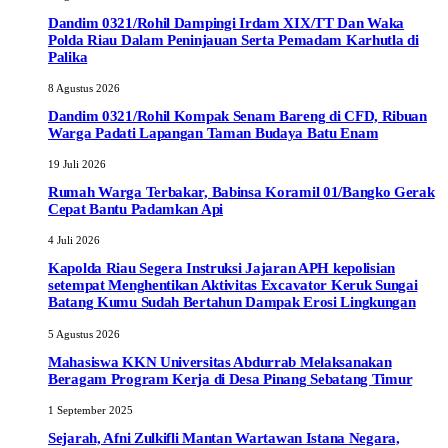
Dandim 0321/Rohil Dampingi Irdam XIX/TT Dan Waka
Polda Riau Dalam Peninjauan Serta Pemadam Karhutla di
Palika
8 Agustus 2026
Dandim 0321/Rohil Kompak Senam Bareng di CFD, Ribuan
Warga Padati Lapangan Taman Budaya Batu Enam
19 Juli 2026
Rumah Warga Terbakar, Babinsa Koramil 01/Bangko Gerak
Cepat Bantu Padamkan Api
4 Juli 2026
Kapolda Riau Segera Instruksi Jajaran APH kepolisian
setempat Menghentikan Aktivitas Excavator Keruk Sungai
Batang Kumu Sudah Bertahun Dampak Erosi Lingkungan
5 Agustus 2026
Mahasiswa KKN Universitas Abdurrab Melaksanakan
Beragam Program Kerja di Desa Pinang Sebatang Timur
1 September 2025
Sejarah, Afni Zulkifli Mantan Wartawan Istana Negara,