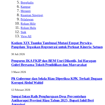
Bengkalis
Kampar
Meranti
Kuantan Singingi
Pelalawan
Rokan Hilir
Rokan Hulu
Siak
View All
Kodam XIX Tuanku Tambusai Mutasi Empat Perwira,
Pangdam Tegaskan Regenerasi untuk Perkuat Kinerja Satuan
30 Juli 2026
Pengurus IKA FKIP dan BEM Unri Dilantik, Ini Harapan
Gubri Bersama Tokoh Pendidikan dan Masyarakat
3 Maret 2026
Plt Gubernur dan Sekda Riau Diperiksa KPK Terkait Dugaan
Korupsi Abdul Wahid
12 Februari 2026
Sungai Intan Raih Penghargaan Desa Percontohan
Antikorupsi Provinsi Riau Tahun 2025, Bupati Inhil Beri
Apresiasi