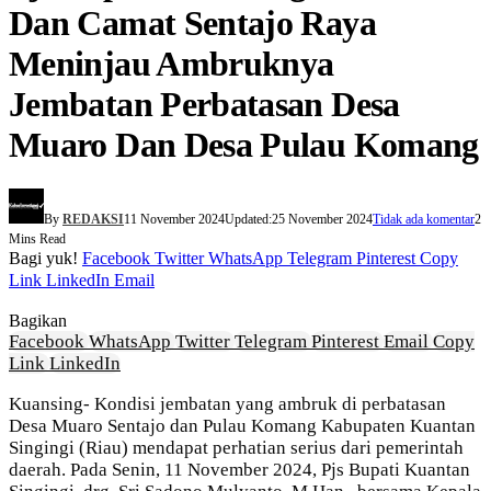
Dan Camat Sentajo Raya
Meninjau Ambruknya
Jembatan Perbatasan Desa
Muaro Dan Desa Pulau Komang
By
REDAKSI
11 November 2024
Updated:
25 November 2024
Tidak ada komentar
2
Mins Read
Bagi yuk!
Facebook
Twitter
WhatsApp
Telegram
Pinterest
Copy
Link
LinkedIn
Email
Bagikan
Facebook
WhatsApp
Twitter
Telegram
Pinterest
Email
Copy
Link
LinkedIn
Kuansing- Kondisi jembatan yang ambruk di perbatasan
Desa Muaro Sentajo dan Pulau Komang Kabupaten Kuantan
Singingi (Riau) mendapat perhatian serius dari pemerintah
daerah. Pada Senin, 11 November 2024, Pjs Bupati Kuantan