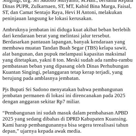
Singingi, drg. Sri Sadono Mulyanto, M.Han., bersama Kepala
Dinas PUPR, Zulkarnaen, ST, MT, Kabid Bina Marga, Faisal,
ST, dan Camat Sentajo Raya, Hevi H Antoni, melakukan
peninjauan langsung ke lokasi kerusakan.
Ambruknya jembatan ini diduga kuat akibat beban berlebih
dari kendaraan berat yang melintasi jalur tersebut.
Berdasarkan pantauan lapangan, banyak kendaraan yang
membawa muatan Tandan Buah Segar (TBS) kelapa sawit,
alat bangunan, dan pupuk melampaui kapasitas maksimal
yang ditetapkan, yakni 8 ton. Meski sudah ada rambu-rambu
pembatasan beban yang dipasang oleh Dinas Perhubungan
Kuantan Singingi, pelanggaran tetap kerap terjadi, yang
berujung pada amblasnya jembatan.
Pjs Bupati Sri Sadono menyatakan bahwa pembangunan
jembatan permanen di lokasi ini direncanakan pada 2025
dengan anggaran sekitar Rp7 miliar.
“Pembangunan ini sudah masuk dalam pembahasan APBD
2025 yang sedang dibahas di DPRD Kabupaten Kuansing.
Kami harap pembangunannya bisa segera terealisasi tahun
depan,” ujarnya kepada awak media.