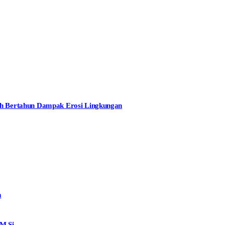
dah Bertahun Dampak Erosi Lingkungan
m
M.Si.