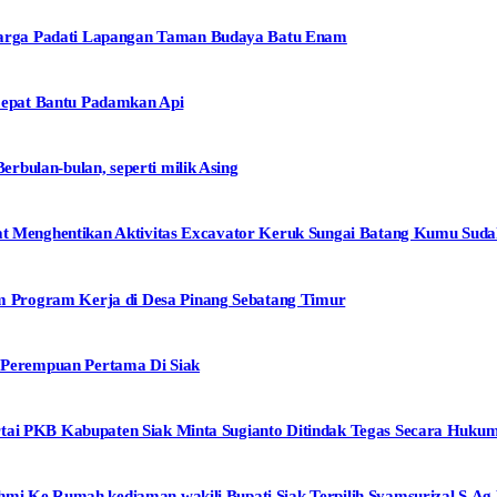
arga Padati Lapangan Taman Budaya Batu Enam
epat Bantu Padamkan Api
bulan-bulan, seperti milik Asing
mpat Menghentikan Aktivitas Excavator Keruk Sungai Batang Kumu Su
 Program Kerja di Desa Pinang Sebatang Timur
i Perempuan Pertama Di Siak
rtai PKB Kabupaten Siak Minta Sugianto Ditindak Tegas Secara Huku
mi Ke Rumah kediaman wakili Bupati Siak Terpilih Syamsurizal.S.Ag.