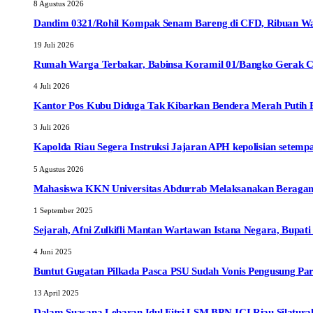
8 Agustus 2026
Dandim 0321/Rohil Kompak Senam Bareng di CFD, Ribuan W
19 Juli 2026
Rumah Warga Terbakar, Babinsa Koramil 01/Bangko Gerak C
4 Juli 2026
Kantor Pos Kubu Diduga Tak Kibarkan Bendera Merah Putih Ber
3 Juli 2026
Kapolda Riau Segera Instruksi Jajaran APH kepolisian sete
5 Agustus 2026
Mahasiswa KKN Universitas Abdurrab Melaksanakan Beragam
1 September 2025
Sejarah, Afni Zulkifli Mantan Wartawan Istana Negara, Bupat
4 Juni 2025
Buntut Gugatan Pilkada Pasca PSU Sudah Vonis Pengusung Pa
13 April 2025
Dalam Suasana Lebaran Idul Fitri LSM BPN-ICI Riau Silaturah