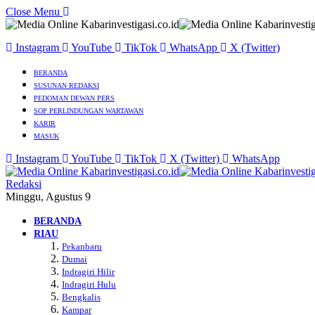
Close Menu
Instagram
YouTube
TikTok
WhatsApp
X (Twitter)
BERANDA
SUSUNAN REDAKSI
PEDOMAN DEWAN PERS
SOP PERLINDUNGAN WARTAWAN
KARIR
MASUK
Instagram
YouTube
TikTok
X (Twitter)
WhatsApp
Redaksi
Minggu, Agustus 9
BERANDA
RIAU
Pekanbaru
Dumai
Indragiri Hilir
Indragiri Hulu
Bengkalis
Kampar