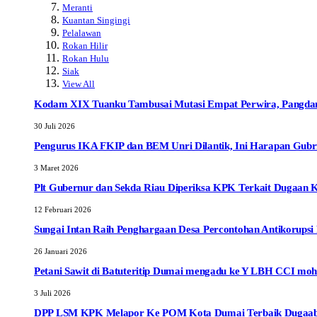
Meranti
Kuantan Singingi
Pelalawan
Rokan Hilir
Rokan Hulu
Siak
View All
Kodam XIX Tuanku Tambusai Mutasi Empat Perwira, Pangdam 
30 Juli 2026
Pengurus IKA FKIP dan BEM Unri Dilantik, Ini Harapan Gubr
3 Maret 2026
Plt Gubernur dan Sekda Riau Diperiksa KPK Terkait Dugaan 
12 Februari 2026
Sungai Intan Raih Penghargaan Desa Percontohan Antikorupsi P
26 Januari 2026
Petani Sawit di Batuteritip Dumai mengadu ke Y LBH CCI moh
3 Juli 2026
DPP LSM KPK Melapor Ke POM Kota Dumai Terbaik Dugaab Ob