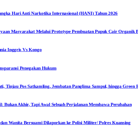
ka Hari Anti Narkotika Internasional (HANI) Tahun 2026
n Masyarakat Melalui Prototype Pembuatan Pupuk Cair Organik Be
ia Inggris Vs Kongo
ansparansi Penegakan Hukum
, Tinjau Pos Satkamling, Jembatan Panglima Sampul, hingga Green P
: Bukan Akhir, Tapi Awal Sebuah Perjalanan Membawa Perubahan
n Wanita Bersuami Dilaporkan ke Polisi Militer/ Polres Kuansing