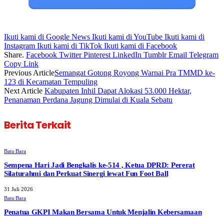
Ikuti kami di Google News
Ikuti kami di YouTube
Ikuti kami di
Instagram
Ikuti kami di TikTok
Ikuti kami di Facebook
Share.
Facebook
Twitter
Pinterest
LinkedIn
Tumblr
Email
Telegram
Copy Link
Previous Article
Semangat Gotong Royong Warnai Pra TMMD ke-
123 di Kecamatan Tempuling
Next Article
Kabupaten Inhil Dapat Alokasi 53.000 Hektar,
Penanaman Perdana Jagung Dimulai di Kuala Sebatu
Berita Terkait
Batu Bara
Sempena Hari Jadi Bengkalis ke-514 , Ketua DPRD: Pererat
Silaturahmi dan Perkuat Sinergi lewat Fun Foot Ball
31 Juli 2026
Batu Bara
Penatua GKPI Makan Bersama Untuk Menjalin Kebersamaan