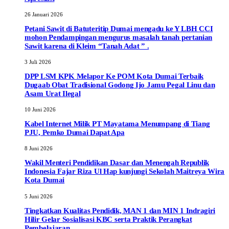
26 Januari 2026
Petani Sawit di Batuteritip Dumai mengadu ke Y LBH CCI
mohon Pendampingan mengurus masalah tanah pertanian
Sawit karena di Kleim “Tanah Adat ” .
3 Juli 2026
DPP LSM KPK Melapor Ke POM Kota Dumai Terbaik
Dugaab Obat Tradisional Godong Ijo Jamu Pegal Linu dan
Asam Urat Ilegal
10 Juni 2026
Kabel Internet Milik PT Mayatama Menumpang di Tiang
PJU, Pemko Dumai Dapat Apa
8 Juni 2026
Wakil Menteri Pendidikan Dasar dan Menengah Republik
Indonesia Fajar Riza Ul Hap kunjungi Sekolah Maitreya Wira
Kota Dumai
5 Juni 2026
Tingkatkan Kualitas Pendidik, MAN 1 dan MIN 1 Indragiri
Hilir Gelar Sosialisasi KBC serta Praktik Perangkat
Pembelajaran