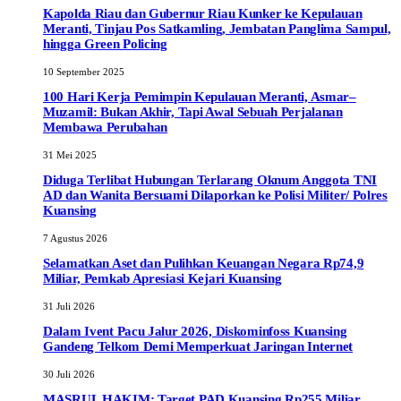
Kapolda Riau dan Gubernur Riau Kunker ke Kepulauan
Meranti, Tinjau Pos Satkamling, Jembatan Panglima Sampul,
hingga Green Policing
10 September 2025
100 Hari Kerja Pemimpin Kepulauan Meranti, Asmar–
Muzamil: Bukan Akhir, Tapi Awal Sebuah Perjalanan
Membawa Perubahan
31 Mei 2025
Diduga Terlibat Hubungan Terlarang Oknum Anggota TNI
AD dan Wanita Bersuami Dilaporkan ke Polisi Militer/ Polres
Kuansing
7 Agustus 2026
Selamatkan Aset dan Pulihkan Keuangan Negara Rp74,9
Miliar, Pemkab Apresiasi Kejari Kuansing
31 Juli 2026
Dalam Ivent Pacu Jalur 2026, Diskominfoss Kuansing
Gandeng Telkom Demi Memperkuat Jaringan Internet
30 Juli 2026
MASRUL HAKIM: Target PAD Kuansing Rp255 Miliar,