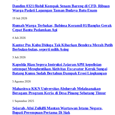
Dandim 0321/Rohil Kompak Senam Bareng di CFD, Ribuan
Warga Padati Lapangan Taman Budaya Batu Enam
19 Juli 2026
Rumah Warga Terbakar, Babinsa Koramil 01/Bangko Gerak
Cepat Bantu Padamkan Api
4 Juli 2026
Kantor Pos Kubu Diduga Tak Kibarkan Bendera Merah Putih
Berbulan-bulan, seperti milik Asing
3 Juli 2026
Kapolda Riau Segera Instruksi Jajaran APH kepolisian
setempat Menghentikan Aktivitas Excavator Keruk Sungai
Batang Kumu Sudah Bertahun Dampak Erosi Lingkungan
5 Agustus 2026
Mahasiswa KKN Universitas Abdurrab Melaksanakan
Beragam Program Kerja di Desa Pinang Sebatang Timur
1 September 2025
Sejarah, Afni Zulkifli Mantan Wartawan Istana Negara,
Bupati Perempuan Pertama Di Siak