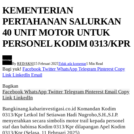
KEMENTERIAN
PERTAHANAN SALURKAN
40 UNIT MOTOR UNTUK
PERSONEL KODIM 0313/KPR
By
REDAKSI
15 Februari 2025
Tidak ada komentar
1 Min Read
Bagi yuk!
Facebook
Twitter
WhatsApp
Telegram
Pinterest
Copy
Link
LinkedIn
Email
Bagikan
Facebook
WhatsApp
Twitter
Telegram
Pinterest
Email
Copy
Link
LinkedIn
Bangkinang.kabarinvestigasi.co.id Komandan Kodim
0313/Kpr Letkol Inf Setiawan Hadi Nugroho,S.H.,S.I.P.
menyerahkan secara simbolis motor trail kepada personel
staf dan babinsa Kodim 0313/Kpr dilapangan Apel Kodim
0313/Kpr (Selasa, 11 Februari 2025)