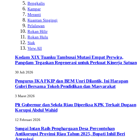
Bengkalis
Kampar
Meranti
Kuantan Singingi
Pelalawan
Rokan Hilir
Rokan Hulu
Siak
View All
Kodam XIX Tuanku Tambusai Mutasi Empat Perwira,
Pangdam Tegaskan Regenerasi untuk Perkuat Kinerja Satuan
30 Juli 2026
Pengurus IKA FKIP dan BEM Unri Dilantik, Ini Harapan
Gubri Bersama Tokoh Pendidikan dan Masyarakat
3 Maret 2026
Plt Gubernur dan Sekda Riau Diperiksa KPK Terkait Dugaan
Korupsi Abdul Wahid
12 Februari 2026
Sungai Intan Raih Penghargaan Desa Percontohan
Antikorupsi Provinsi Riau Tahun 2025, Bupati Inhil Beri
Apresiasi