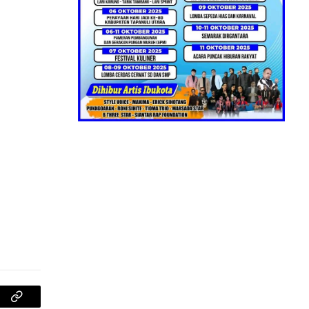
am
Copy