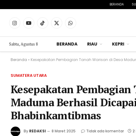
BERANDA
SU
Instagram
YouTube
TikTok
X
WhatsApp
(Twitter)
BERANDA
RIAU
KEPRI
Sabtu, Agustus 8
Beranda
»
Kesepakatan Pembagian Tanah Warisan di Desa Maduma
SUMATERA UTARA
Kesepakatan Pembagian 
Maduma Berhasil Dicapai
Bhabinkamtibmas
By
REDAKSI
8 Maret 2025
Tidak ada komentar
2