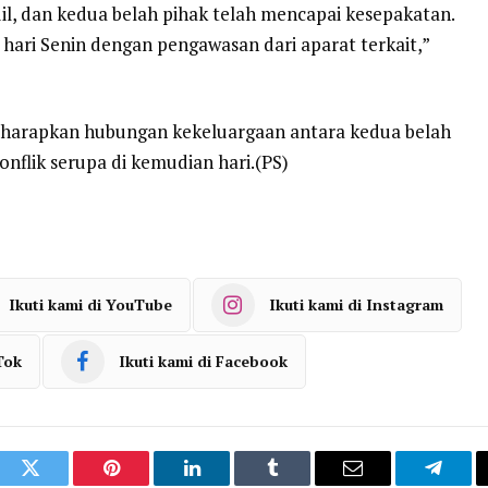
dil, dan kedua belah pihak telah mencapai kesepakatan.
ari Senin dengan pengawasan dari aparat terkait,”
diharapkan hubungan kekeluargaan antara kedua belah
konflik serupa di kemudian hari.(PS)
Ikuti kami di YouTube
Ikuti kami di Instagram
Tok
Ikuti kami di Facebook
ook
Twitter
Pinterest
LinkedIn
Tumblr
Email
Telegr