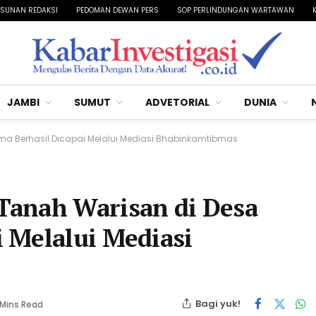
SUNAN REDAKSI
PEDOMAN DEWAN PERS
SOP PERLINDUNGAN WARTAWAN
JAMBI
SUMUT
ADVETORIAL
DUNIA
 Berhasil Dicapai Melalui Mediasi Bhabinkamtibmas
Tanah Warisan di Desa
 Melalui Mediasi
Bagi yuk!
 Mins Read