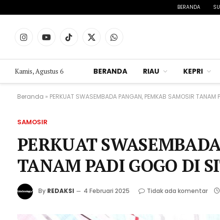
BERANDA
SU
Instagram
YouTube
TikTok
X
WhatsApp
(Twitter)
BERANDA
RIAU
KEPRI
Kamis, Agustus 6
Beranda
»
PERKUAT SWASEMBADA PANGAN, PEMKAB SAMOSIR TANAM P
SAMOSIR
PERKUAT SWASEMBADA
TANAM PADI GOGO DI S
By
REDAKSI
4 Februari 2025
Tidak ada komentar