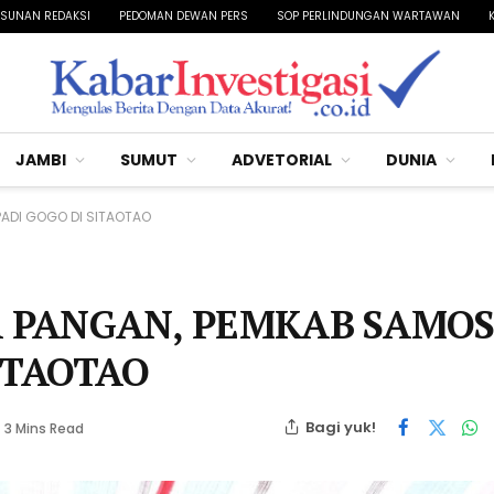
SUNAN REDAKSI
PEDOMAN DEWAN PERS
SOP PERLINDUNGAN WARTAWAN
JAMBI
SUMUT
ADVETORIAL
DUNIA
ADI GOGO DI SITAOTAO
 PANGAN, PEMKAB SAMOS
ITAOTAO
Bagi yuk!
3 Mins Read