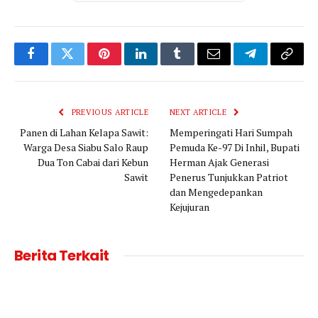
Facebook
Twitter
Pinterest
LinkedIn
Tumblr
Email
Telegram
Copy
Link
PREVIOUS ARTICLE
NEXT ARTICLE
Panen di Lahan Kelapa Sawit:
Memperingati Hari Sumpah
Warga Desa Siabu Salo Raup
Pemuda Ke-97 Di Inhil, Bupati
Dua Ton Cabai dari Kebun
Herman Ajak Generasi
Sawit
Penerus Tunjukkan Patriot
dan Mengedepankan
Kejujuran
Berita Terkait