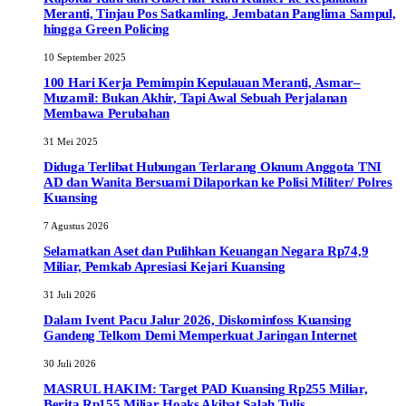
Meranti, Tinjau Pos Satkamling, Jembatan Panglima Sampul,
hingga Green Policing
10 September 2025
100 Hari Kerja Pemimpin Kepulauan Meranti, Asmar–
Muzamil: Bukan Akhir, Tapi Awal Sebuah Perjalanan
Membawa Perubahan
31 Mei 2025
Diduga Terlibat Hubungan Terlarang Oknum Anggota TNI
AD dan Wanita Bersuami Dilaporkan ke Polisi Militer/ Polres
Kuansing
7 Agustus 2026
Selamatkan Aset dan Pulihkan Keuangan Negara Rp74,9
Miliar, Pemkab Apresiasi Kejari Kuansing
31 Juli 2026
Dalam Ivent Pacu Jalur 2026, Diskominfoss Kuansing
Gandeng Telkom Demi Memperkuat Jaringan Internet
30 Juli 2026
MASRUL HAKIM: Target PAD Kuansing Rp255 Miliar,
Berita Rp155 Miliar Hoaks Akibat Salah Tulis