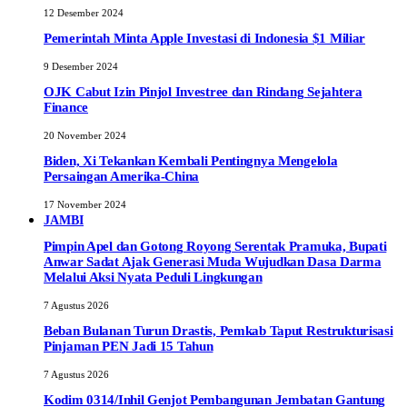
12 Desember 2024
Pemerintah Minta Apple Investasi di Indonesia $1 Miliar
9 Desember 2024
OJK Cabut Izin Pinjol Investree dan Rindang Sejahtera
Finance
20 November 2024
Biden, Xi Tekankan Kembali Pentingnya Mengelola
Persaingan Amerika-China
17 November 2024
JAMBI
Pimpin Apel dan Gotong Royong Serentak Pramuka, Bupati
Anwar Sadat Ajak Generasi Muda Wujudkan Dasa Darma
Melalui Aksi Nyata Peduli Lingkungan
7 Agustus 2026
Beban Bulanan Turun Drastis, Pemkab Taput Restrukturisasi
Pinjaman PEN Jadi 15 Tahun‎
7 Agustus 2026
Kodim 0314/Inhil Genjot Pembangunan Jembatan Gantung