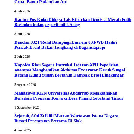
Cepat Bantu Padamkan Api
4 Juli 2026
Kantor Pos Kubu Diduga Tak Kibarkan Bendera Merah Putih
Berbulan-bulan, seperti milik Asing
3 Juli 2026
Dandim 0321/Rohil Dampingi Danrem 031/WB Hadiri
Puncak Event Bakar Tongkang di Bagansiapiapi
2 Juli 2026
Kapolda Riau Segera Instruksi Jajaran APH kepolisian
setempat Menghentikan Aktivitas Excavator Keruk Sungai
Batang Kumu Sudah Bertahun Dampak Erosi Lingkungan
5 Agustus 2026
Mahasiswa KKN Universitas Abdurrab Melaksanakan
Beragam Program Kerja di Desa Pinang Sebatang Timur
1 September 2025
Sejarah, Afni Zulkifli Mantan Wartawan Istana Negara,
Bupati Perempuan Pertama Di Siak
4 Juni 2025