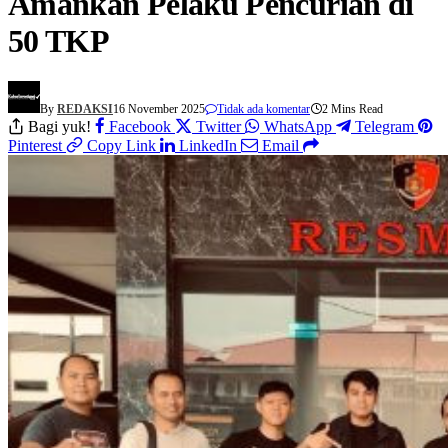
Amankan Pelaku Pencurian di
50 TKP
By
REDAKSI
16 November 2025
Tidak ada komentar
2 Mins Read
Bagi yuk!
Facebook
Twitter
WhatsApp
Telegram
Pinterest
Copy Link
LinkedIn
Email