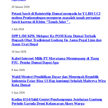
26 Januari 2026
Petani Sawit di Batuteritip Dumai mengadu ke Y LBH CCI
mohon Pendampingan mengurus masalah tanah pertanian
Sawit karena di Kleim “Tanah Adat ” .
3 Juli 2026
DPP LSM KPK Melapor Ke POM Kota Dumai Terbaik
Dugaab Obat Tradisional Godong Ijo Jamu Pegal Linu dan
Asam Urat Ilegal
10 Juni 2026
Kabel Internet Milik PT Mayatama Menumpang di Tiang
PJU, Pemko Dumai Dapat Apa
8 Juni 2026
Wakil Menteri Pendidikan Dasar dan Menengah Republik
Indonesia Fajar Riza Ul Hap kunjungi Sekolah Maitreya Wira
Kota Dumai
5 Juni 2026
Kodim 0314/Inhil Genjot Pembangunan Jembatan Gantung
Perintis Garuda Demi Kelancaran Akses Warga