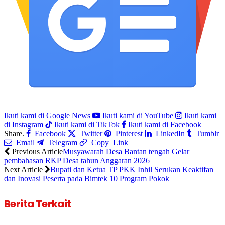
Ikuti kami di Google News
Ikuti kami di YouTube
Ikuti kami
di Instagram
Ikuti kami di TikTok
Ikuti kami di Facebook
Share.
Facebook
Twitter
Pinterest
LinkedIn
Tumblr
Email
Telegram
Copy Link
Previous Article
Musyawarah Desa Bantan tengah Gelar
pembahasan RKP Desa tahun Anggaran 2026
Next Article
Bupati dan Ketua TP PKK Inhil Serukan Keaktifan
dan Inovasi Peserta pada Bimtek 10 Program Pokok
Berita Terkait