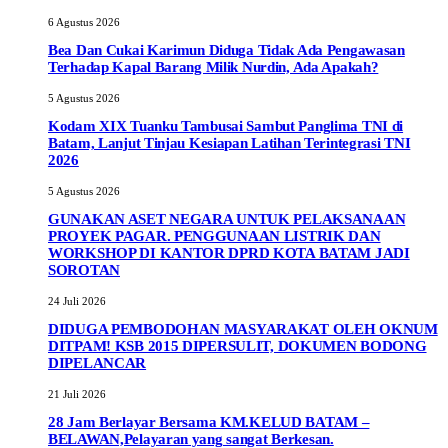
6 Agustus 2026
Bea Dan Cukai Karimun Diduga Tidak Ada Pengawasan
Terhadap Kapal Barang Milik Nurdin, Ada Apakah?
5 Agustus 2026
Kodam XIX Tuanku Tambusai Sambut Panglima TNI di
Batam, Lanjut Tinjau Kesiapan Latihan Terintegrasi TNI
2026
5 Agustus 2026
GUNAKAN ASET NEGARA UNTUK PELAKSANAAN
PROYEK PAGAR. PENGGUNAAN LISTRIK DAN
WORKSHOP DI KANTOR DPRD KOTA BATAM JADI
SOROTAN
24 Juli 2026
DIDUGA PEMBODOHAN MASYARAKAT OLEH OKNUM
DITPAM! KSB 2015 DIPERSULIT, DOKUMEN BODONG
DIPELANCAR
21 Juli 2026
28 Jam Berlayar Bersama KM.KELUD BATAM –
BELAWAN,Pelayaran yang sangat Berkesan.