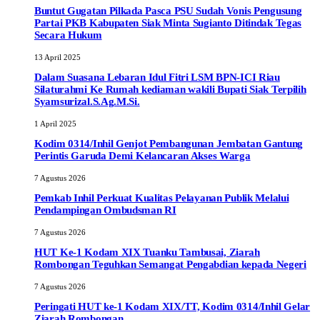
Buntut Gugatan Pilkada Pasca PSU Sudah Vonis Pengusung
Partai PKB Kabupaten Siak Minta Sugianto Ditindak Tegas
Secara Hukum
13 April 2025
Dalam Suasana Lebaran Idul Fitri LSM BPN-ICI Riau
Silaturahmi Ke Rumah kediaman wakili Bupati Siak Terpilih
Syamsurizal.S.Ag.M.Si.
1 April 2025
Kodim 0314/Inhil Genjot Pembangunan Jembatan Gantung
Perintis Garuda Demi Kelancaran Akses Warga
7 Agustus 2026
Pemkab Inhil Perkuat Kualitas Pelayanan Publik Melalui
Pendampingan Ombudsman RI
7 Agustus 2026
HUT Ke-1 Kodam XIX Tuanku Tambusai, Ziarah
Rombongan Teguhkan Semangat Pengabdian kepada Negeri
7 Agustus 2026
Peringati HUT ke-1 Kodam XIX/TT, Kodim 0314/Inhil Gelar
Ziarah Rombongan