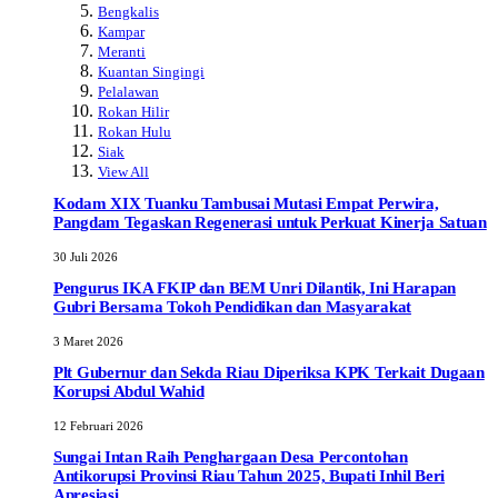
Bengkalis
Kampar
Meranti
Kuantan Singingi
Pelalawan
Rokan Hilir
Rokan Hulu
Siak
View All
Kodam XIX Tuanku Tambusai Mutasi Empat Perwira,
Pangdam Tegaskan Regenerasi untuk Perkuat Kinerja Satuan
30 Juli 2026
Pengurus IKA FKIP dan BEM Unri Dilantik, Ini Harapan
Gubri Bersama Tokoh Pendidikan dan Masyarakat
3 Maret 2026
Plt Gubernur dan Sekda Riau Diperiksa KPK Terkait Dugaan
Korupsi Abdul Wahid
12 Februari 2026
Sungai Intan Raih Penghargaan Desa Percontohan
Antikorupsi Provinsi Riau Tahun 2025, Bupati Inhil Beri
Apresiasi