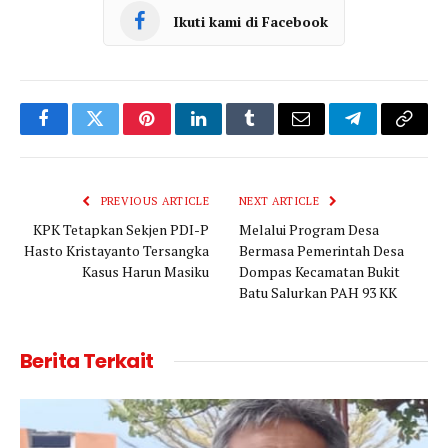
Ikuti kami di Facebook
Facebook
Twitter
Pinterest
LinkedIn
Tumblr
Email
Telegram
Copy
Link
PREVIOUS ARTICLE
NEXT ARTICLE
KPK Tetapkan Sekjen PDI-P
Melalui Program Desa
Hasto Kristayanto Tersangka
Bermasa Pemerintah Desa
Kasus Harun Masiku
Dompas Kecamatan Bukit
Batu Salurkan PAH 93 KK
Berita Terkait