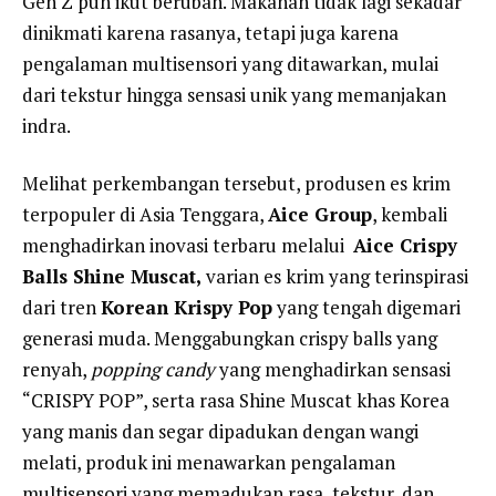
Gen Z pun ikut berubah. Makanan tidak lagi sekadar
dinikmati karena rasanya, tetapi juga karena
pengalaman multisensori yang ditawarkan, mulai
dari tekstur hingga sensasi unik yang memanjakan
indra.
Melihat perkembangan tersebut, produsen es krim
terpopuler di Asia Tenggara,
Aice Group
, kembali
menghadirkan inovasi terbaru melalui
Aice Crispy
Balls Shine Muscat,
varian es krim yang terinspirasi
dari tren
Korean Krispy Pop
yang tengah digemari
generasi muda. Menggabungkan crispy balls yang
renyah,
popping candy
yang menghadirkan sensasi
“CRISPY POP”, serta rasa Shine Muscat khas Korea
yang manis dan segar dipadukan dengan wangi
melati, produk ini menawarkan pengalaman
multisensori yang memadukan rasa, tekstur, dan