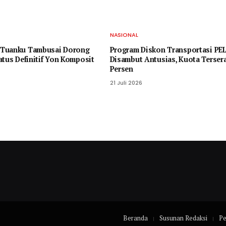
NASIONAL
Tuanku Tambusai Dorong
Program Diskon Transportasi PE
atus Definitif Yon Komposit
Disambut Antusias, Kuota Terser
Persen
21 Juli 2026
Beranda
Susunan Redaksi
P