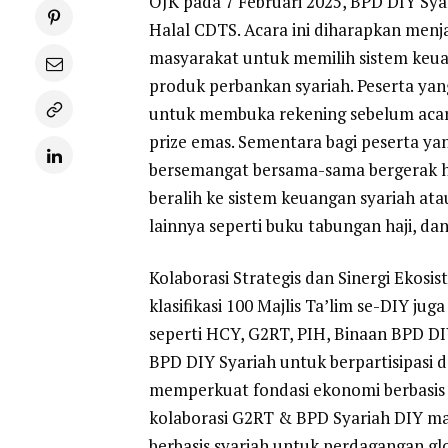
OJK pada 7 Februari 2025, BPD DIY S
Halal CDTS. Acara ini diharapkan men
masyarakat untuk memilih sistem keuan
produk perbankan syariah. Peserta ya
untuk membuka rekening sebelum aca
prize emas. Sementara bagi peserta ya
bersemangat bersama-sama bergerak h
beralih ke sistem keuangan syariah at
lainnya seperti buku tabungan haji, da
Kolaborasi Strategis dan Sinergi Ekosis
klasifikasi 100 Majlis Ta’lim se-DIY jug
seperti HCY, G2RT, PIH, Binaan BPD DIY
BPD DIY Syariah untuk berpartisipasi 
memperkuat fondasi ekonomi berbasis s
kolaborasi G2RT & BPD Syariah DIY m
berbasis syariah untuk perdagangan gl