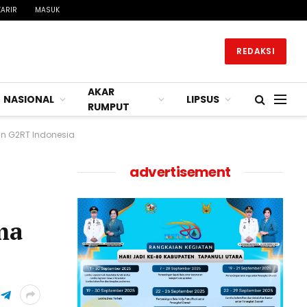
KARIR
MASUK
REDAKSI
AKAR
NASIONAL
LIPSUS
RUMPUT
an G2RT Indonesia
advertisement
ma