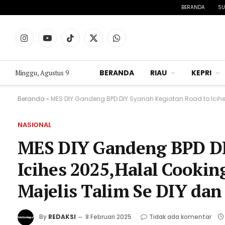
BERANDA
SU
Instagram
YouTube
TikTok
X
WhatsApp
(Twitter)
BERANDA
RIAU
KEPRI
Minggu, Agustus 9
Beranda
»
MES DIY Gandeng BPD DIY Syariah Kegiatan Road to Icih
NASIONAL
MES DIY Gandeng BPD DIY
Icihes 2025,Halal Cooki
Majelis Talim Se DIY da
By
REDAKSI
8 Februari 2025
Tidak ada komentar