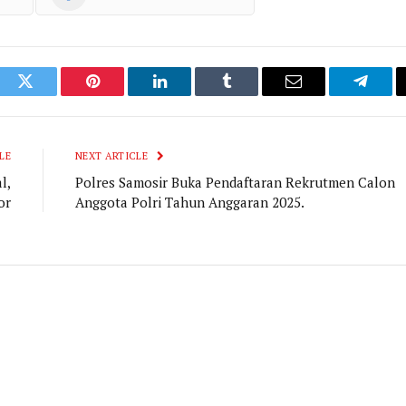
ook
Twitter
Pinterest
LinkedIn
Tumblr
Email
Telegr
LE
NEXT ARTICLE
l,
Polres Samosir Buka Pendaftaran Rekrutmen Calon
or
Anggota Polri Tahun Anggaran 2025.