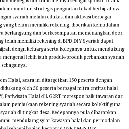
yariah menegaskan komitmennya sebagai sponsor utama
jadi momentum strategis penguatan tekad berhijrahnya
gan syariah melalui edukasi dan aktivasi berbagai
ng yang belum memiliki rekening, diberikan kemudahan
ra berlangsung dan berkesempatan memenangkan door
ng telah memiliki rekening di BPD DIY Syariah dapat
ijrah dengn keluarga serta koleganya untuk mendukung
au mengenal lebih jauh produk-produk perbankan syariah
n sebagainya.
tem Halal, acara ini ditargetkan 150 peserta dengan
a didukung oleh 50 peserta berbagai mitra entitas halal
, Pariwisata Halal dll. G2RT merespon baik tawaran dari
dalam pembukaan rekening syariah secara kolektif guna
yariah di tingkat desa. Kedepannya pula diharapkan
ampu mendukung syiar kawasan halal dan permodalan
obal sebagai bagian kegoatan G2RT MES DIY.