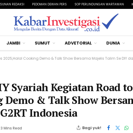
SUNAN REDAKSI
PEDOMAN DEWAN PERS
SOP PERLINDUNGAN WARTAWAN
JAMBI
SUMUT
ADVETORIAL
DUNIA
es 2025,Halal Cooking Demo & Talk Show Bersama Majelis Talim Se DIY d
 Syariah Kegiatan Road to
ng Demo & Talk Show Bersa
n G2RT Indonesia
Bagi yuk!
3 Mins Read