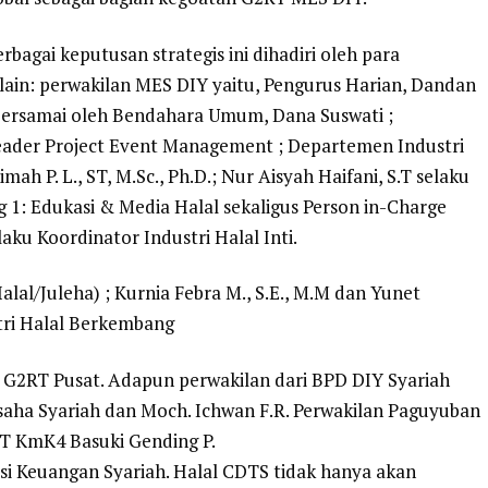
bagai keputusan strategis ini dihadiri oleh para
ain: perwakilan MES DIY yaitu, Pengurus Harian, Dandan
ersamai oleh Bendahara Umum, Dana Suswati ;
der Project Event Management ; Departemen Industri
ah P. L., ST, M.Sc., Ph.D.; Nur Aisyah Haifani, S.T selaku
 1: Edukasi & Media Halal sekaligus Person in-Charge
ku Koordinator Industri Halal Inti.
lal/Juleha) ; Kurnia Febra M., S.E., M.M dan Yunet
tri Halal Berkembang
riat G2RT Pusat. Adapun perwakilan dari BPD DIY Syariah
saha Syariah dan Moch. Ichwan F.R. Perwakilan Paguyuban
T KmK4 Basuki Gending P.
asi Keuangan Syariah. Halal CDTS tidak hanya akan