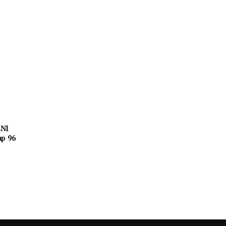
LNI
ap 96