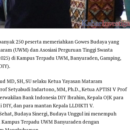
 Sebanyak 250 peserta memeriahkan Gowes Budaya yang
taram (UWM) dan Asosiasi Perguruan Tinggi Swasta
/2025) di Kampus Terpadu UWM, Banyuraden, Gamping,
DIY).
ahfud MD, SH, SU selaku Ketua Yayasan Mataram
rof Setyabudi Indartono, MM, Ph.D., Ketua APTISI V Prof
 Perwakilan Bank Indonesia DIY Ibrahim, Kepala OJK para
di DIY, dan para mantan Kepala LLDIKTI V.
Sehat, Budaya Sinergi, Budaya Unggul ini menempuh
sh di Kampus Terpadu UWM Banyuraden dengan
em Mangkubumen.