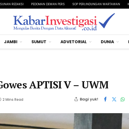
SUNAN REDAKSI
PEDOMAN DEWAN PERS
SOP PERLINDUNGAN WARTAWAN
JAMBI
SUMUT
ADVETORIAL
DUNIA
 Gowes APTISI V – UWM
Bagi yuk!
2 Mins Read