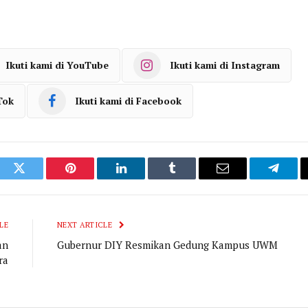
Ikuti kami di YouTube
Ikuti kami di Instagram
Tok
Ikuti kami di Facebook
ook
Twitter
Pinterest
LinkedIn
Tumblr
Email
Telegr
LE
NEXT ARTICLE
an
Gubernur DIY Resmikan Gedung Kampus UWM
ra