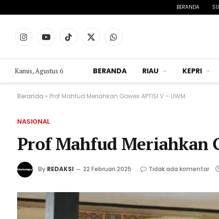
BERANDA
SU
Instagram
YouTube
TikTok
X
WhatsApp
(Twitter)
BERANDA
RIAU
KEPRI
Kamis, Agustus 6
Beranda
»
Prof Mahfud Meriahkan Gowes APTISI V – UWM
NASIONAL
Prof Mahfud Meriahkan
By
REDAKSI
22 Februari 2025
Tidak ada komentar