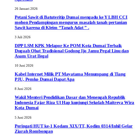
26 Januari 2026
Petani Sawit di Batuteritip Dumai mengadu ke Y LBH CCI
mohon Pendampingan mengurus masalah tanah pertanian
Sawit karena di Kleim “Tanah Adat ” .
3 Juli 2026
DPP LSM KPK Melapor Ke POM Kota Dumai Terbaik
Dugaab Obat Tradisional Godong Ijo Jamu Pegal Linu dan
Asam Urat Ilegal
10 Juni 2026
Kabel Internet Milik PT Mayatama Menumpang di Tiang
PJU, Pemko Dumai Dapat Apa
8 Juni 2026
Wakil Menteri Pendidikan Dasar dan Menengah Republik
Indonesia Fajar Riza Ul Hap kunjungi Sekolah Maitreya Wira
Kota Dumai
5 Juni 2026
Peringati HUT ke-1 Kodam XIX/TT, Kodim 0314/Inhil Gelar
Ziarah Rombongan