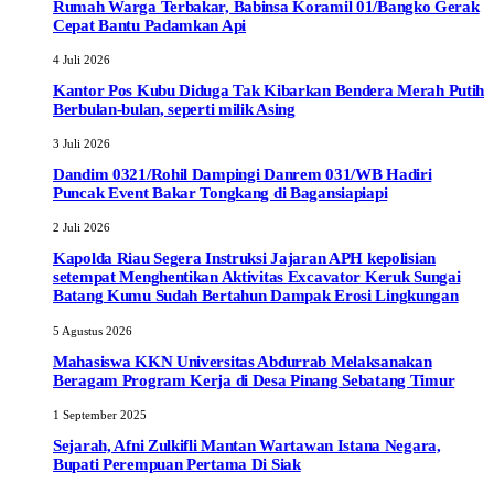
Rumah Warga Terbakar, Babinsa Koramil 01/Bangko Gerak
Cepat Bantu Padamkan Api
4 Juli 2026
Kantor Pos Kubu Diduga Tak Kibarkan Bendera Merah Putih
Berbulan-bulan, seperti milik Asing
3 Juli 2026
Dandim 0321/Rohil Dampingi Danrem 031/WB Hadiri
Puncak Event Bakar Tongkang di Bagansiapiapi
2 Juli 2026
Kapolda Riau Segera Instruksi Jajaran APH kepolisian
setempat Menghentikan Aktivitas Excavator Keruk Sungai
Batang Kumu Sudah Bertahun Dampak Erosi Lingkungan
5 Agustus 2026
Mahasiswa KKN Universitas Abdurrab Melaksanakan
Beragam Program Kerja di Desa Pinang Sebatang Timur
1 September 2025
Sejarah, Afni Zulkifli Mantan Wartawan Istana Negara,
Bupati Perempuan Pertama Di Siak