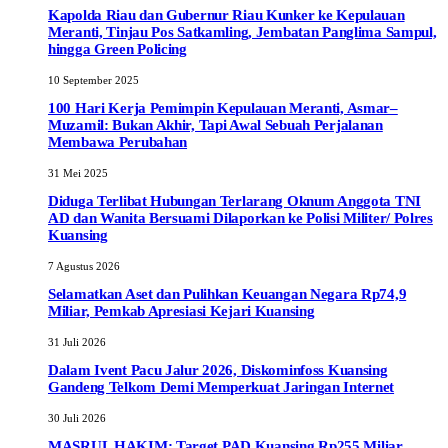
Kapolda Riau dan Gubernur Riau Kunker ke Kepulauan
Meranti, Tinjau Pos Satkamling, Jembatan Panglima Sampul,
hingga Green Policing
10 September 2025
100 Hari Kerja Pemimpin Kepulauan Meranti, Asmar–
Muzamil: Bukan Akhir, Tapi Awal Sebuah Perjalanan
Membawa Perubahan
31 Mei 2025
Diduga Terlibat Hubungan Terlarang Oknum Anggota TNI
AD dan Wanita Bersuami Dilaporkan ke Polisi Militer/ Polres
Kuansing
7 Agustus 2026
Selamatkan Aset dan Pulihkan Keuangan Negara Rp74,9
Miliar, Pemkab Apresiasi Kejari Kuansing
31 Juli 2026
Dalam Ivent Pacu Jalur 2026, Diskominfoss Kuansing
Gandeng Telkom Demi Memperkuat Jaringan Internet
30 Juli 2026
MASRUL HAKIM: Target PAD Kuansing Rp255 Miliar,