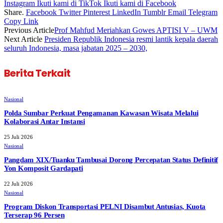
Instagram
Ikuti kami di TikTok
Ikuti kami di Facebook
Share.
Facebook
Twitter
Pinterest
LinkedIn
Tumblr
Email
Telegram
Copy Link
Previous Article
Prof Mahfud Meriahkan Gowes APTISI V – UWM
Next Article
Presiden Republik Indonesia resmi lantik kepala daerah
seluruh Indonesia, masa jabatan 2025 – 2030,
Berita Terkait
Nasional
Polda Sumbar Perkuat Pengamanan Kawasan Wisata Melalui
Kolaborasi Antar Instansi
25 Juli 2026
Nasional
Pangdam XIX/Tuanku Tambusai Dorong Percepatan Status Definitif
Yon Komposit Gardapati
22 Juli 2026
Nasional
Program Diskon Transportasi PELNI Disambut Antusias, Kuota
Terserap 96 Persen