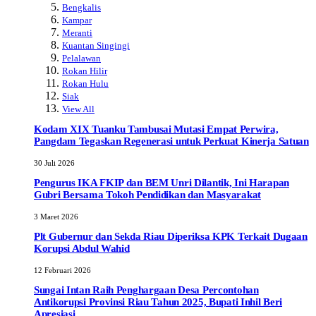
Bengkalis
Kampar
Meranti
Kuantan Singingi
Pelalawan
Rokan Hilir
Rokan Hulu
Siak
View All
Kodam XIX Tuanku Tambusai Mutasi Empat Perwira,
Pangdam Tegaskan Regenerasi untuk Perkuat Kinerja Satuan
30 Juli 2026
Pengurus IKA FKIP dan BEM Unri Dilantik, Ini Harapan
Gubri Bersama Tokoh Pendidikan dan Masyarakat
3 Maret 2026
Plt Gubernur dan Sekda Riau Diperiksa KPK Terkait Dugaan
Korupsi Abdul Wahid
12 Februari 2026
Sungai Intan Raih Penghargaan Desa Percontohan
Antikorupsi Provinsi Riau Tahun 2025, Bupati Inhil Beri
Apresiasi