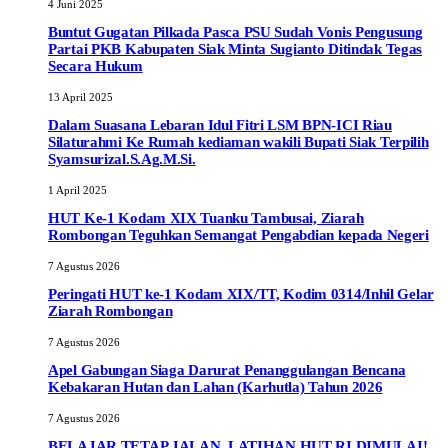
4 Juni 2025
Buntut Gugatan Pilkada Pasca PSU Sudah Vonis Pengusung
Partai PKB Kabupaten Siak Minta Sugianto Ditindak Tegas
Secara Hukum
13 April 2025
Dalam Suasana Lebaran Idul Fitri LSM BPN-ICI Riau
Silaturahmi Ke Rumah kediaman wakili Bupati Siak Terpilih
Syamsurizal.S.Ag.M.Si.
1 April 2025
HUT Ke-1 Kodam XIX Tuanku Tambusai, Ziarah
Rombongan Teguhkan Semangat Pengabdian kepada Negeri
7 Agustus 2026
Peringati HUT ke-1 Kodam XIX/TT, Kodim 0314/Inhil Gelar
Ziarah Rombongan
7 Agustus 2026
Apel Gabungan Siaga Darurat Penanggulangan Bencana
Kebakaran Hutan dan Lahan (Karhutla) Tahun 2026
7 Agustus 2026
BELAJAR TETAP JALAN, LATIHAN HUT RI DIMULAI!