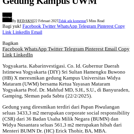
Gedung Kampus UWM
By
REDAKSI
22 Februari 2025
Tidak ada komentar
5 Mins Read
Bagi yuk!
Facebook
Twitter
WhatsApp
Telegram
Pinterest
Copy
Link
LinkedIn
Email
Bagikan
Facebook
WhatsApp
Twitter
Telegram
Pinterest
Email
Copy
Link
LinkedIn
Yogyakarta. Kabarinvestigasi. Co. Id. Gubernur Daerah
Istimewa Yogyakarta (DIY) Sri Sultan Hamengku Buwono
(HB) X meresmikan gedung Kampus Universitas Widya
Mataram (UWM) bersama Ketua Yayasan Mataram
Yogyakarta Prof. Dr. Mahfud MD, S.H., S.U., di Banyuraden,
Gamping, Sleman pada Sabtu (22/2/2025).
Gedung yang diresmikan terdiri dari Papan Piwulangan
seluas 3433,3 m2 merupakan corporate social responsibility
(CSR) dari 36 Badan Usaha Milik Negara (BUMN) dan
Widya Nusantara seluas 561,3 m2 merupakan hibah dari
Menteri BUMN Dr. (HC) Erick Thohir, BA, MBA.