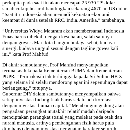
perkapita pada saat itu akan mencapai 23.930 US dolar
sudah cukup besar dibandingkan sekarang 4670 an US dolar.
“Saat itu Indonesia akan menjadi kekuatan ekonomi
keempat di dunia setelah RRC, India, Amerika,” tambahnya.
“Universitas Widya Mataram akan membersamai Indonesia
Emas harus dibekali dengan kesehatan, salah satunya
dengan gowes. Mari kita bangun budaya sehat, budaya
sinergi, budaya unggul sesuai dengan tagline gowes kali
ini,” kata Prof Mahfud.
Di akhir sambutannya, Prof Mahfud menyampaikan
terimakasih kepada Kementerian BUMN dan Kementerian
PUPR. “Terimakasih tak terhingga kepada Sri Sultan HB X
yang selama ini selalu mendorong agar ini sepenuhnya dapat
berlangsung,” tutupnya.
Gubernur DIY dalam sambutannya menyampaikan bahwa
setiap investasi bidang fisik harus selalu ada korelasi
dengan investasi human capital. “Membangun gedung atau
pengadaan perangkat mutakhir relatif mudah daripada
menciptakan perangkat sosial yang melekat pada otak dan
nurani manusia, artinya pembangunan fisik harus pula
diimbangi dengan investasi penguatan karakter seluruh