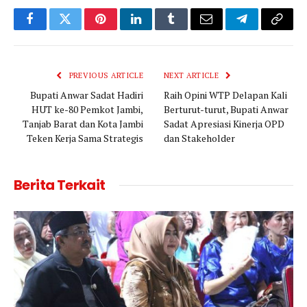
Facebook
Twitter
Pinterest
LinkedIn
Tumblr
Email
Telegram
Copy
Link
PREVIOUS ARTICLE
NEXT ARTICLE
Bupati Anwar Sadat Hadiri
Raih Opini WTP Delapan Kali
HUT ke-80 Pemkot Jambi,
Berturut-turut, Bupati Anwar
Tanjab Barat dan Kota Jambi
Sadat Apresiasi Kinerja OPD
Teken Kerja Sama Strategis
dan Stakeholder
Berita Terkait