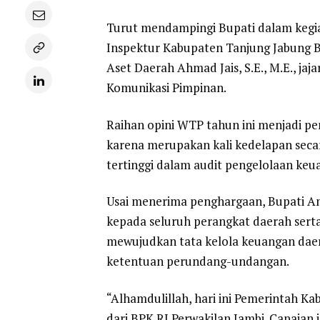
Turut mendampingi Bupati dalam kegiat
Inspektur Kabupaten Tanjung Jabung 
Aset Daerah Ahmad Jais, S.E., M.E., jaj
Komunikasi Pimpinan.
Raihan opini WTP tahun ini menjadi p
karena merupakan kali kedelapan seca
tertinggi dalam audit pengelolaan ke
Usai menerima penghargaan, Bupati An
kepada seluruh perangkat daerah serta
mewujudkan tata kelola keuangan daer
ketentuan perundang-undangan.
“Alhamdulillah, hari ini Pemerintah K
dari BPK RI Perwakilan Jambi. Capaian i