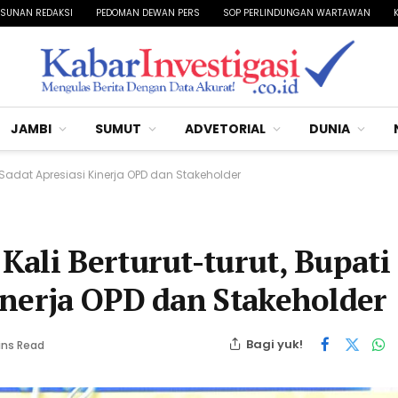
SUNAN REDAKSI
PEDOMAN DEWAN PERS
SOP PERLINDUNGAN WARTAWAN
JAMBI
SUMUT
ADVETORIAL
DUNIA
 Sadat Apresiasi Kinerja OPD dan Stakeholder
ali Berturut-turut, Bupati
inerja OPD dan Stakeholder
Bagi yuk!
ins Read