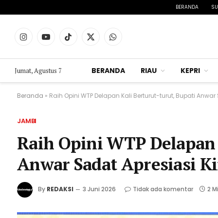
BERANDA
SU
Instagram
YouTube
TikTok
X
WhatsApp
(Twitter)
BERANDA
RIAU
KEPRI
Jumat, Agustus 7
Beranda
»
Raih Opini WTP Delapan Kali Berturut-turut, Bupati Anwar
JAMBI
Raih Opini WTP Delapan K
Anwar Sadat Apresiasi K
By
REDAKSI
3 Juni 2026
Tidak ada komentar
2 M