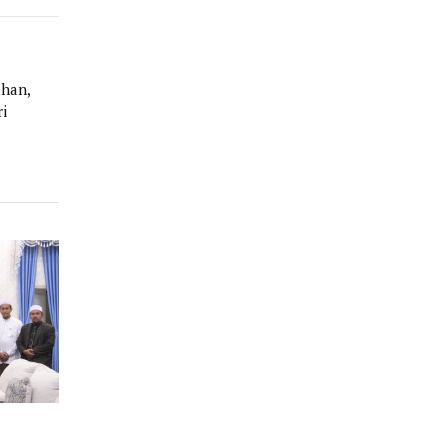
Link
han,
i