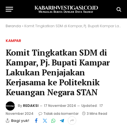
Beranda
»
Komit Tingkatkan SDM di Kampar, Pj. Bupati Kampar Lakukan Penjajakan Kerjasama ke Politeknik Keuangan Negara STAN
KAMPAR
Komit Tingkatkan SDM di
Kampar, Pj. Bupati Kampar
Lakukan Penjajakan
Kerjasama ke Politeknik
Keuangan Negara STAN
By
REDAKSI
17 November 2024
Updated:
17
November 2024
Tidak ada komentar
3 Mins Read
Bagi yuk!