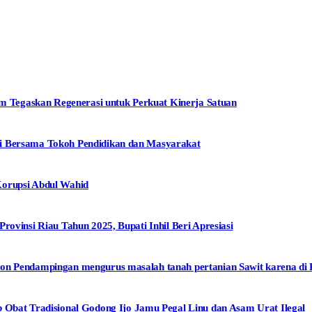
Tegaskan Regenerasi untuk Perkuat Kinerja Satuan
i Bersama Tokoh Pendidikan dan Masyarakat
Korupsi Abdul Wahid
rovinsi Riau Tahun 2025, Bupati Inhil Beri Apresiasi
on Pendampingan mengurus masalah tanah pertanian Sawit karena di 
at Tradisional Godong Ijo Jamu Pegal Linu dan Asam Urat Ilegal