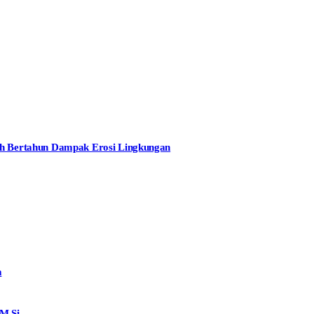
dah Bertahun Dampak Erosi Lingkungan
m
M.Si.