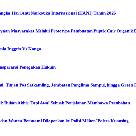
ka Hari Anti Narkotika Internasional (HANI) Tahun 2026
n Masyarakat Melalui Prototype Pembuatan Pupuk Cair Organik Be
ia Inggris Vs Kongo
ansparansi Penegakan Hukum
, Tinjau Pos Satkamling, Jembatan Panglima Sampul, hingga Green P
: Bukan Akhir, Tapi Awal Sebuah Perjalanan Membawa Perubahan
n Wanita Bersuami Dilaporkan ke Polisi Militer/ Polres Kuansing