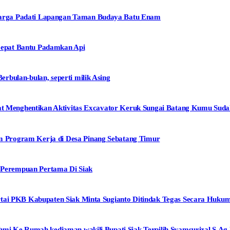
arga Padati Lapangan Taman Budaya Batu Enam
epat Bantu Padamkan Api
bulan-bulan, seperti milik Asing
mpat Menghentikan Aktivitas Excavator Keruk Sungai Batang Kumu Su
 Program Kerja di Desa Pinang Sebatang Timur
i Perempuan Pertama Di Siak
rtai PKB Kabupaten Siak Minta Sugianto Ditindak Tegas Secara Huku
mi Ke Rumah kediaman wakili Bupati Siak Terpilih Syamsurizal.S.Ag.