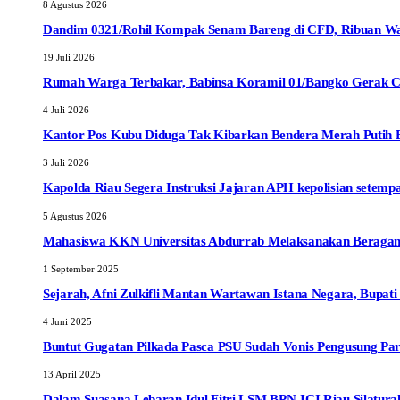
8 Agustus 2026
Dandim 0321/Rohil Kompak Senam Bareng di CFD, Ribuan W
19 Juli 2026
Rumah Warga Terbakar, Babinsa Koramil 01/Bangko Gerak C
4 Juli 2026
Kantor Pos Kubu Diduga Tak Kibarkan Bendera Merah Putih Ber
3 Juli 2026
Kapolda Riau Segera Instruksi Jajaran APH kepolisian sete
5 Agustus 2026
Mahasiswa KKN Universitas Abdurrab Melaksanakan Beragam
1 September 2025
Sejarah, Afni Zulkifli Mantan Wartawan Istana Negara, Bupat
4 Juni 2025
Buntut Gugatan Pilkada Pasca PSU Sudah Vonis Pengusung Pa
13 April 2025
Dalam Suasana Lebaran Idul Fitri LSM BPN-ICI Riau Silaturah