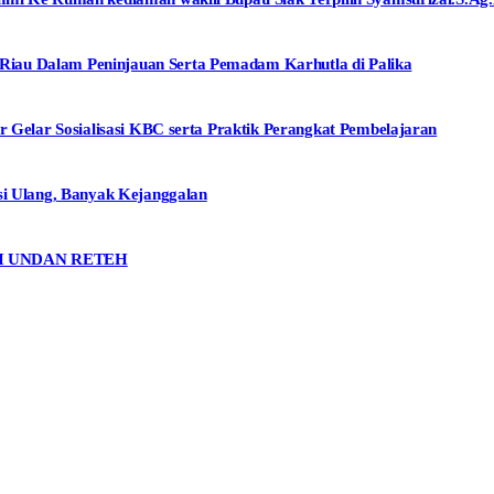
iau Dalam Peninjauan Serta Pemadam Karhutla di Palika
r Gelar Sosialisasi KBC serta Praktik Perangkat Pembelajaran
si Ulang, Banyak Kejanggalan
I UNDAN RETEH