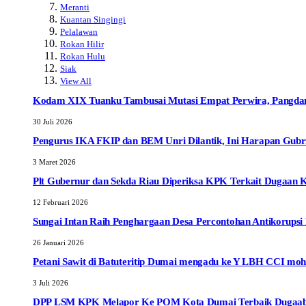
Meranti
Kuantan Singingi
Pelalawan
Rokan Hilir
Rokan Hulu
Siak
View All
Kodam XIX Tuanku Tambusai Mutasi Empat Perwira, Pangdam 
30 Juli 2026
Pengurus IKA FKIP dan BEM Unri Dilantik, Ini Harapan Gubr
3 Maret 2026
Plt Gubernur dan Sekda Riau Diperiksa KPK Terkait Dugaan 
12 Februari 2026
Sungai Intan Raih Penghargaan Desa Percontohan Antikorupsi P
26 Januari 2026
Petani Sawit di Batuteritip Dumai mengadu ke Y LBH CCI moh
3 Juli 2026
DPP LSM KPK Melapor Ke POM Kota Dumai Terbaik Dugaab Ob