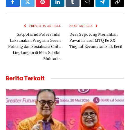
Facebook
Twitter
Pinterest
LinkedIn
Tumblr
Email
Telegram
Copy
Link
PREVIOUS ARTICLE
NEXT ARTICLE
Satpolairud Polres Inhil
Desa Sepotong Meriahkan
Laksanakan Program Green
Pawai Ta’aruf MTQ Ke XX
Policing dan Sosialisasi Cinta
Tingkat Kecamatan Siak Kecil
Lingkungan di MTs Sabilal
Muhtadin
Berita Terkait