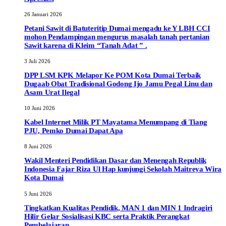
26 Januari 2026
Petani Sawit di Batuteritip Dumai mengadu ke Y LBH CCI
mohon Pendampingan mengurus masalah tanah pertanian
Sawit karena di Kleim “Tanah Adat ” .
3 Juli 2026
DPP LSM KPK Melapor Ke POM Kota Dumai Terbaik
Dugaab Obat Tradisional Godong Ijo Jamu Pegal Linu dan
Asam Urat Ilegal
10 Juni 2026
Kabel Internet Milik PT Mayatama Menumpang di Tiang
PJU, Pemko Dumai Dapat Apa
8 Juni 2026
Wakil Menteri Pendidikan Dasar dan Menengah Republik
Indonesia Fajar Riza Ul Hap kunjungi Sekolah Maitreya Wira
Kota Dumai
5 Juni 2026
Tingkatkan Kualitas Pendidik, MAN 1 dan MIN 1 Indragiri
Hilir Gelar Sosialisasi KBC serta Praktik Perangkat
Pembelajaran