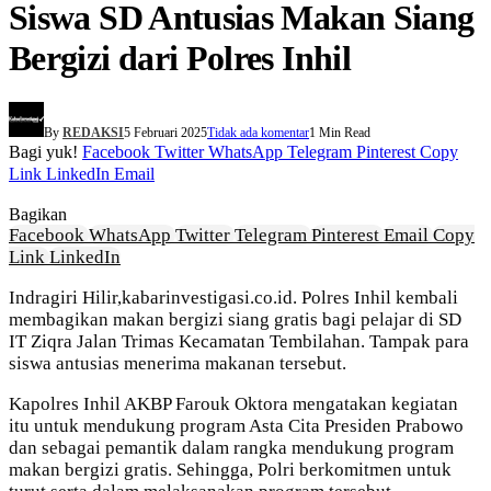
Siswa SD Antusias Makan Siang
Bergizi dari Polres Inhil
By
REDAKSI
5 Februari 2025
Tidak ada komentar
1 Min Read
Bagi yuk!
Facebook
Twitter
WhatsApp
Telegram
Pinterest
Copy
Link
LinkedIn
Email
Bagikan
Facebook
WhatsApp
Twitter
Telegram
Pinterest
Email
Copy
Link
LinkedIn
Indragiri Hilir,kabarinvestigasi.co.id. Polres Inhil kembali
membagikan makan bergizi siang gratis bagi pelajar di SD
IT Ziqra Jalan Trimas Kecamatan Tembilahan. Tampak para
siswa antusias menerima makanan tersebut.
Kapolres Inhil AKBP Farouk Oktora mengatakan kegiatan
itu untuk mendukung program Asta Cita Presiden Prabowo
dan sebagai pemantik dalam rangka mendukung program
makan bergizi gratis. Sehingga, Polri berkomitmen untuk