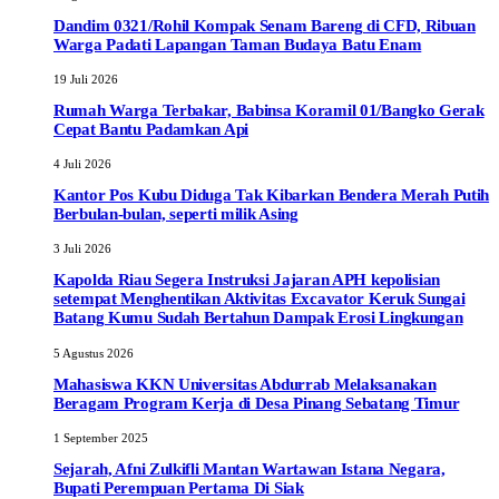
Dandim 0321/Rohil Kompak Senam Bareng di CFD, Ribuan
Warga Padati Lapangan Taman Budaya Batu Enam
19 Juli 2026
Rumah Warga Terbakar, Babinsa Koramil 01/Bangko Gerak
Cepat Bantu Padamkan Api
4 Juli 2026
Kantor Pos Kubu Diduga Tak Kibarkan Bendera Merah Putih
Berbulan-bulan, seperti milik Asing
3 Juli 2026
Kapolda Riau Segera Instruksi Jajaran APH kepolisian
setempat Menghentikan Aktivitas Excavator Keruk Sungai
Batang Kumu Sudah Bertahun Dampak Erosi Lingkungan
5 Agustus 2026
Mahasiswa KKN Universitas Abdurrab Melaksanakan
Beragam Program Kerja di Desa Pinang Sebatang Timur
1 September 2025
Sejarah, Afni Zulkifli Mantan Wartawan Istana Negara,
Bupati Perempuan Pertama Di Siak