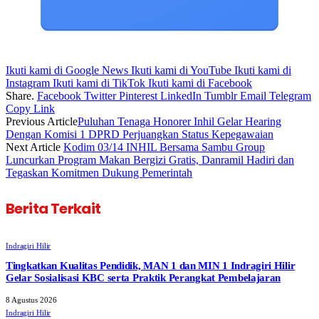
Ikuti kami di Google News
Ikuti kami di YouTube
Ikuti kami di
Instagram
Ikuti kami di TikTok
Ikuti kami di Facebook
Share.
Facebook
Twitter
Pinterest
LinkedIn
Tumblr
Email
Telegram
Copy Link
Previous Article
Puluhan Tenaga Honorer Inhil Gelar Hearing
Dengan Komisi 1 DPRD Perjuangkan Status Kepegawaian
Next Article
Kodim 03/14 INHIL Bersama Sambu Group
Luncurkan Program Makan Bergizi Gratis, Danramil Hadiri dan
Tegaskan Komitmen Dukung Pemerintah
Berita Terkait
Indragiri Hilir
Tingkatkan Kualitas Pendidik, MAN 1 dan MIN 1 Indragiri Hilir
Gelar Sosialisasi KBC serta Praktik Perangkat Pembelajaran
8 Agustus 2026
Indragiri Hilir