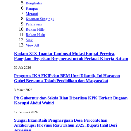
Bengkalis
Kampar
Meranti
Kuantan Singingi
Pelalawan
Rokan Hilir
Rokan Hulu
Siak
View All
Kodam XIX Tuanku Tambusai Mutasi Empat Perwira,
Pangdam Tegaskan Regenerasi untuk Perkuat Kinerja Satuan
30 Juli 2026
Pengurus IKA FKIP dan BEM Unri Dilantik, Ini Harapan
Gubri Bersama Tokoh Pendidikan dan Masyarakat
3 Maret 2026
Plt Gubernur dan Sekda Riau Diperiksa KPK Terkait Dugaan
Korupsi Abdul Wahid
12 Februari 2026
Sungai Intan Raih Penghargaan Desa Percontohan
Antikorupsi Provinsi Riau Tahun 2025, Bupati Inhil Beri
Apresiasi