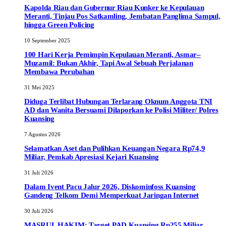
Kapolda Riau dan Gubernur Riau Kunker ke Kepulauan
Meranti, Tinjau Pos Satkamling, Jembatan Panglima Sampul,
hingga Green Policing
10 September 2025
100 Hari Kerja Pemimpin Kepulauan Meranti, Asmar–
Muzamil: Bukan Akhir, Tapi Awal Sebuah Perjalanan
Membawa Perubahan
31 Mei 2025
Diduga Terlibat Hubungan Terlarang Oknum Anggota TNI
AD dan Wanita Bersuami Dilaporkan ke Polisi Militer/ Polres
Kuansing
7 Agustus 2026
Selamatkan Aset dan Pulihkan Keuangan Negara Rp74,9
Miliar, Pemkab Apresiasi Kejari Kuansing
31 Juli 2026
Dalam Ivent Pacu Jalur 2026, Diskominfoss Kuansing
Gandeng Telkom Demi Memperkuat Jaringan Internet
30 Juli 2026
MASRUL HAKIM: Target PAD Kuansing Rp255 Miliar,