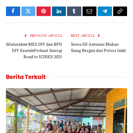
Facebook
Twitter
Pinterest
LinkedIn
Tumblr
Email
Telegram
Copy
Link
PREVIOUS ARTICLE
NEXT ARTICLE
Silaturahmi MES DIY dan BPD
Siswa SD Antusias Makan
DIY SyariahPerkuat Sinergi
Siang Bergizi dari Polres Inhil
Road to ICIHES 2025
Berita Terkait