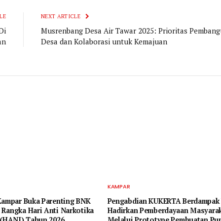
LE
NEXT ARTICLE
Di
Musrenbang Desa Air Tawar 2025: Prioritas Pemban
an
Desa dan Kolaborasi untuk Kemajuan
KAMPAR
Kampar Buka Parenting BNK
Pengabdian KUKERTA Berdampak
Rangka Hari Anti Narkotika
Hadirkan Pemberdayaan Masyara
 (HANI) Tahun 2026
Melalui Prototype Pembuatan Pup