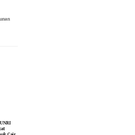
gunan
 UNRI
kat
uk Cair