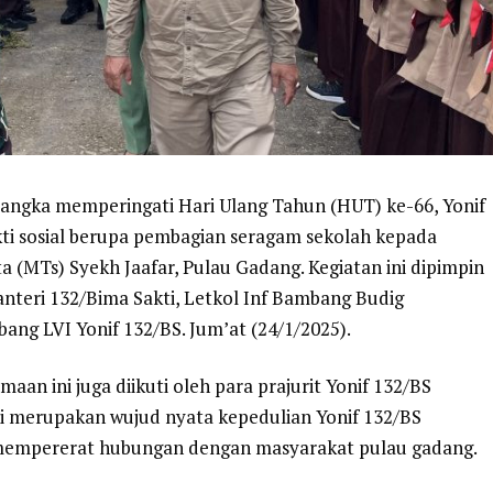
 rangka memperingati Hari Ulang Tahun (HUT) ke-66, Yonif
kti sosial berupa pembagian seragam sekolah kepada
a (MTs) Syekh Jaafar, Pulau Gadang. Kegiatan ini dipimpin
nteri 132/Bima Sakti, Letkol Inf Bambang Budig
ang LVI Yonif 132/BS. Jum’at (24/1/2025).
an ini juga diikuti oleh para prajurit Yonif 132/BS
ini merupakan wujud nyata kepedulian Yonif 132/BS
s mempererat hubungan dengan masyarakat pulau gadang.