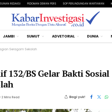
SUNAN REDAKSI
PEDOMAN DEWAN PERS
SOP PERLINDUNGAN WARTAWAN
JAMBI
SUMUT
ADVETORIAL
DUNIA
embagian Seragam Sekolah
f 132/BS Gelar Bakti Sosial
lah
Bagi yuk!
2 Mins Read