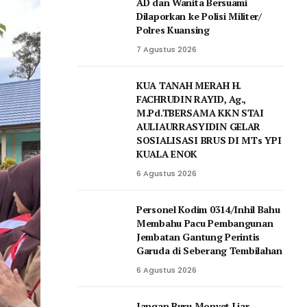
AD dan Wanita Bersuami
Dilaporkan ke Polisi Militer/
Polres Kuansing
7 Agustus 2026
KUA TANAH MERAH H.
FACHRUDIN RAYID, Ag.,
M.Pd.TBERSAMA KKN STAI
AULIAURRASYIDIN GELAR
SOSIALISASI BRUS DI MTs YPI
KUALA ENOK
6 Agustus 2026
Personel Kodim 0314/Inhil Bahu
Membahu Pacu Pembangunan
Jembatan Gantung Perintis
Garuda di Seberang Tembilahan
6 Agustus 2026
Jangan Buru Monyet Liar