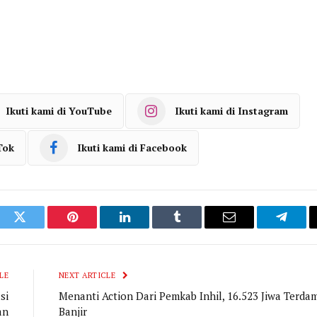
Ikuti kami di YouTube
Ikuti kami di Instagram
Tok
Ikuti kami di Facebook
ook
Twitter
Pinterest
LinkedIn
Tumblr
Email
Telegr
LE
NEXT ARTICLE
si
Menanti Action Dari Pemkab Inhil, 16.523 Jiwa Terda
an
Banjir