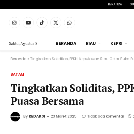
BERANDA
SU
Instagram
YouTube
TikTok
X
WhatsApp
(Twitter)
BERANDA
RIAU
KEPRI
Sabtu, Agustus 8
Beranda
»
Tingkatkan Soliditas, PPKHI Kepulauan Riau Gelar Buka
BATAM
Tingkatkan Soliditas, P
Puasa Bersama
By
REDAKSI
23 Maret 2025
Tidak ada komentar