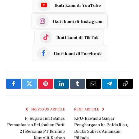
Ikuti kami di YouTube
Ikuti kami di Instagram
Ikuti kami di TikTok
Ikuti kami di Facebook
Facebook
Twitter
Pinterest
LinkedIn
Tumblr
Email
Telegram
Copy
Link
PREVIOUS ARTICLE
NEXT ARTICLE
Pj Bupati Inhil Bahas
KPU-Bawaslu Ganjar
Pemanfaatan Pelabuhan Parit
Penghargaan ke Polda Riau,
21 Bersama PT Korindo
Dinilai Sukses Amankan
Komplit Karbon
Pilkada