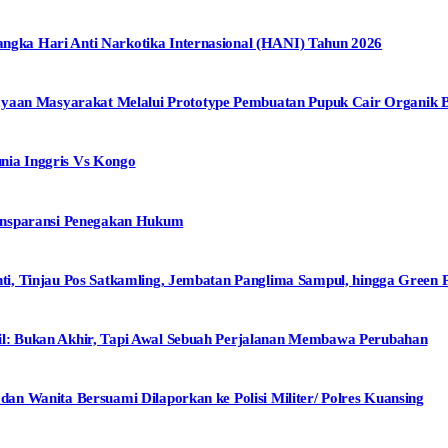
ka Hari Anti Narkotika Internasional (HANI) Tahun 2026
n Masyarakat Melalui Prototype Pembuatan Pupuk Cair Organik Be
ia Inggris Vs Kongo
ansparansi Penegakan Hukum
, Tinjau Pos Satkamling, Jembatan Panglima Sampul, hingga Green P
: Bukan Akhir, Tapi Awal Sebuah Perjalanan Membawa Perubahan
n Wanita Bersuami Dilaporkan ke Polisi Militer/ Polres Kuansing