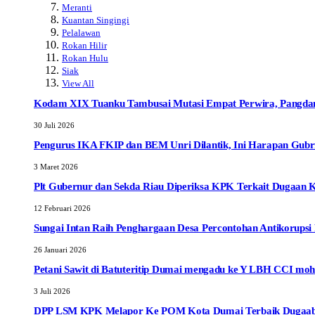
Meranti
Kuantan Singingi
Pelalawan
Rokan Hilir
Rokan Hulu
Siak
View All
Kodam XIX Tuanku Tambusai Mutasi Empat Perwira, Pangdam 
30 Juli 2026
Pengurus IKA FKIP dan BEM Unri Dilantik, Ini Harapan Gubr
3 Maret 2026
Plt Gubernur dan Sekda Riau Diperiksa KPK Terkait Dugaan 
12 Februari 2026
Sungai Intan Raih Penghargaan Desa Percontohan Antikorupsi P
26 Januari 2026
Petani Sawit di Batuteritip Dumai mengadu ke Y LBH CCI moh
3 Juli 2026
DPP LSM KPK Melapor Ke POM Kota Dumai Terbaik Dugaab Ob