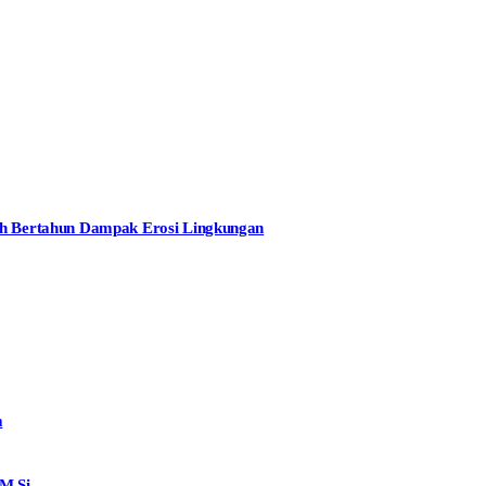
dah Bertahun Dampak Erosi Lingkungan
m
M.Si.