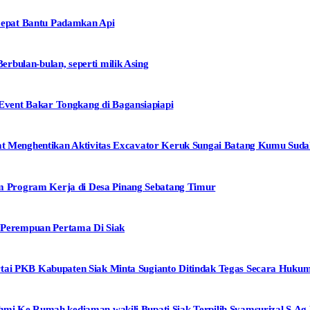
epat Bantu Padamkan Api
bulan-bulan, seperti milik Asing
vent Bakar Tongkang di Bagansiapiapi
mpat Menghentikan Aktivitas Excavator Keruk Sungai Batang Kumu Su
 Program Kerja di Desa Pinang Sebatang Timur
i Perempuan Pertama Di Siak
rtai PKB Kabupaten Siak Minta Sugianto Ditindak Tegas Secara Huku
mi Ke Rumah kediaman wakili Bupati Siak Terpilih Syamsurizal.S.Ag.