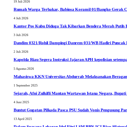
19 Juli 2026
Rumah Warga Terbakar, Babinsa Koramil 01/Bangko Gerak C
4 Juli 2026
Kantor Pos Kubu Diduga Tak Kibarkan Bendera Merah Putih Ber
3 Juli 2026
Dandim 0321/Rohil Dampingi Danrem 031/WB Hadiri Puncak E
2 Juli 2026
Kapolda Riau Segera Instruksi Jajaran APH kepolisian sete
5 Agustus 2026
Mahasiswa KKN Universitas Abdurrab Melaksanakan Beragam
1 September 2025
Sejarah, Afni Zulkifli Mantan Wartawan Istana Negara, Bupat
4 Juni 2025
Buntut Gugatan Pilkada Pasca PSU Sudah Vonis Pengusung Pa
13 April 2025
Dalam Suasana Lebaran Idul Fitri LSM BPN-ICI Riau Silaturah