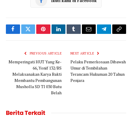
Ikuti kami di Facebook
Facebook
Twitter
Pinterest
LinkedIn
Tumblr
Email
Telegram
Copy
Link
PREVIOUS ARTICLE
NEXT ARTICLE
Memperingati HUT Yang Ke-
Pelaku Pemerkosaan Dibawah
66, Yonif 132/BS
Umur di Tembilahan
Melaksanakan Karya Bakti
Terancam Hukuman 20 Tahun
Membantu Pembangunan
Penjara
Musholla SD TI 030 Batu
Belah
Berita Terkait