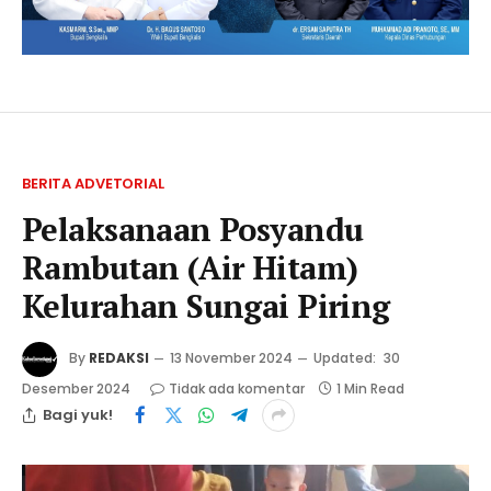
BERITA ADVETORIAL
Pelaksanaan Posyandu
Rambutan (Air Hitam)
Kelurahan Sungai Piring
By
REDAKSI
13 November 2024
Updated:
30
Desember 2024
Tidak ada komentar
1 Min Read
Bagi yuk!