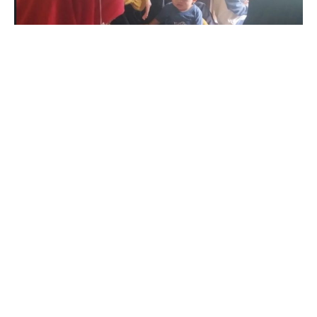
Sungai Piring, Kegiatan Posyandu Rambutan di
Kelurahan Sungai Piring kembali dilaksanakan
dengan antusiasme yang tinggi. Kegiatan ini
bertujuan untuk memberikan informasi dan
pelayanan kesehatan bagi ibu hamil, ibu menyusui,
serta anak-anak balita di wilayah setempat