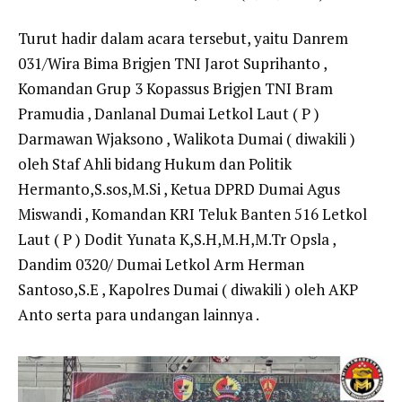
Turut hadir dalam acara tersebut, yaitu Danrem
031/Wira Bima Brigjen TNI Jarot Suprihanto ,
Komandan Grup 3 Kopassus Brigjen TNI Bram
Pramudia , Danlanal Dumai Letkol Laut ( P )
Darmawan Wjaksono , Walikota Dumai ( diwakili )
oleh Staf Ahli bidang Hukum dan Politik
Hermanto,S.sos,M.Si , Ketua DPRD Dumai Agus
Miswandi , Komandan KRI Teluk Banten 516 Letkol
Laut ( P ) Dodit Yunata K,S.H,M.H,M.Tr Opsla ,
Dandim 0320/ Dumai Letkol Arm Herman
Santoso,S.E , Kapolres Dumai ( diwakili ) oleh AKP
Anto serta para undangan lainnya .