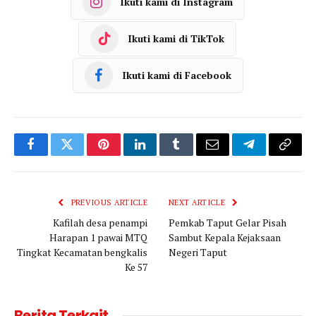
Ikuti kami di Instagram
Ikuti kami di TikTok
Ikuti kami di Facebook
Facebook
Twitter
Pinterest
LinkedIn
Tumblr
Email
Telegram
Copy
Link
PREVIOUS ARTICLE
NEXT ARTICLE
Kafilah desa penampi
Pemkab Taput Gelar Pisah
Harapan 1 pawai MTQ
Sambut Kepala Kejaksaan
Tingkat Kecamatan bengkalis
Negeri Taput
Ke 57
Berita Terkait