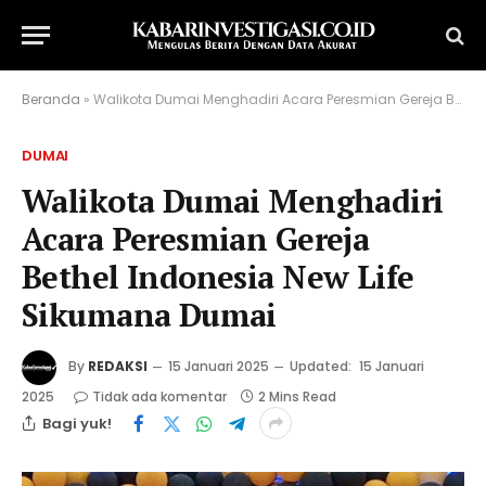
Beranda
»
Walikota Dumai Menghadiri Acara Peresmian Gereja Bethel Indonesia New Life Sikumana Dumai
DUMAI
Walikota Dumai Menghadiri
Acara Peresmian Gereja
Bethel Indonesia New Life
Sikumana Dumai
By
REDAKSI
15 Januari 2025
Updated:
15 Januari
2025
Tidak ada komentar
2 Mins Read
Bagi yuk!