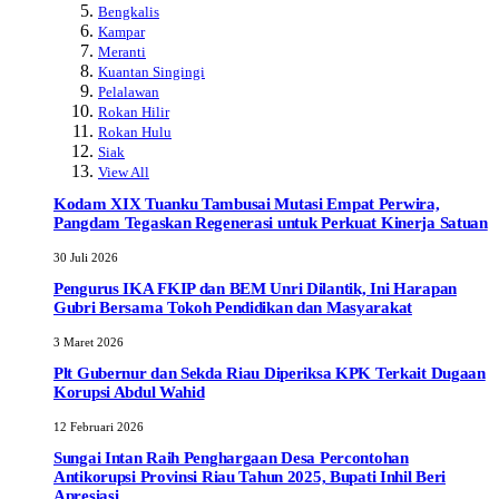
Bengkalis
Kampar
Meranti
Kuantan Singingi
Pelalawan
Rokan Hilir
Rokan Hulu
Siak
View All
Kodam XIX Tuanku Tambusai Mutasi Empat Perwira,
Pangdam Tegaskan Regenerasi untuk Perkuat Kinerja Satuan
30 Juli 2026
Pengurus IKA FKIP dan BEM Unri Dilantik, Ini Harapan
Gubri Bersama Tokoh Pendidikan dan Masyarakat
3 Maret 2026
Plt Gubernur dan Sekda Riau Diperiksa KPK Terkait Dugaan
Korupsi Abdul Wahid
12 Februari 2026
Sungai Intan Raih Penghargaan Desa Percontohan
Antikorupsi Provinsi Riau Tahun 2025, Bupati Inhil Beri
Apresiasi