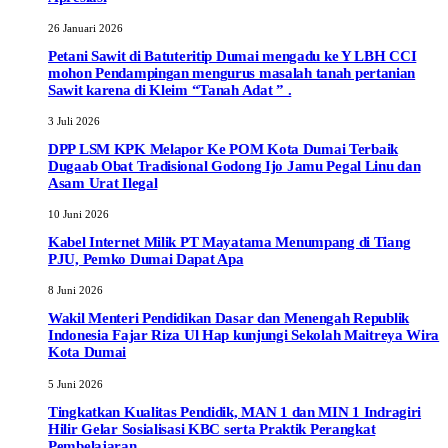
26 Januari 2026
Petani Sawit di Batuteritip Dumai mengadu ke Y LBH CCI
mohon Pendampingan mengurus masalah tanah pertanian
Sawit karena di Kleim “Tanah Adat ” .
3 Juli 2026
DPP LSM KPK Melapor Ke POM Kota Dumai Terbaik
Dugaab Obat Tradisional Godong Ijo Jamu Pegal Linu dan
Asam Urat Ilegal
10 Juni 2026
Kabel Internet Milik PT Mayatama Menumpang di Tiang
PJU, Pemko Dumai Dapat Apa
8 Juni 2026
Wakil Menteri Pendidikan Dasar dan Menengah Republik
Indonesia Fajar Riza Ul Hap kunjungi Sekolah Maitreya Wira
Kota Dumai
5 Juni 2026
Tingkatkan Kualitas Pendidik, MAN 1 dan MIN 1 Indragiri
Hilir Gelar Sosialisasi KBC serta Praktik Perangkat
Pembelajaran