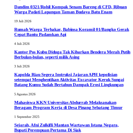
Dandim 0321/Rohil Kompak Senam Bareng di CFD, Ribuan
Warga Padati Lapangan Taman Budaya Batu Enam
19 Juli 2026
Rumah Warga Terbakar, Babinsa Koramil 01/Bangko Gerak
Cepat Bantu Padamkan Api
4 Juli 2026
Kantor Pos Kubu Diduga Tak Kibarkan Bendera Merah Putih
Berbulan-bulan, seperti milik Asing
3 Juli 2026
Kapolda Riau Segera Instruksi Jajaran APH kepolisian
setempat Menghentikan Aktivitas Excavator Keruk Sungai
Batang Kumu Sudah Bertahun Dampak Erosi Lingkungan
5 Agustus 2026
Mahasiswa KKN Universitas Abdurrab Melaksanakan
Beragam Program Kerja di Desa Pinang Sebatang Timur
1 September 2025
Sejarah, Afni Zulkifli Mantan Wartawan Istana Negara,
Bupati Perempuan Pertama Di Siak