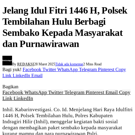
Jelang Idul Fitri 1446 H, Polsek
Tembilahan Hulu Berbagi
Sembako Kepada Masyarakat
dan Purnawirawan
By
REDAKSI
28 Maret 2025
Tidak ada komentar
2 Mins Read
Bagi yuk!
Facebook
Twitter
WhatsApp
Telegram
Pinterest
Copy
Link
LinkedIn
Email
Bagikan
Facebook
WhatsApp
Twitter
Telegram
Pinterest
Email
Copy
Link
LinkedIn
Inhil. Kabarinvestigasi. Co. Id. Menjelang Hari Raya Idulfitri
1446 H, Polsek Tembilahan Hulu, Polres Kabupaten
Indragiri Hilir (Inhil), menggelar kegiatan bakti sosial
dengan membagikan paket sembako kepada masyarakat
kurang mampu dan para purnawirawan Polri.