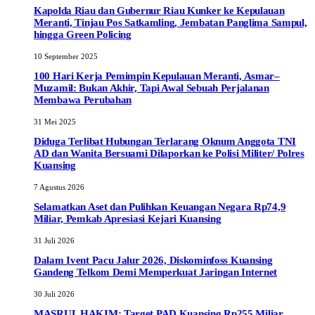
Kapolda Riau dan Gubernur Riau Kunker ke Kepulauan
Meranti, Tinjau Pos Satkamling, Jembatan Panglima Sampul,
hingga Green Policing
10 September 2025
100 Hari Kerja Pemimpin Kepulauan Meranti, Asmar–
Muzamil: Bukan Akhir, Tapi Awal Sebuah Perjalanan
Membawa Perubahan
31 Mei 2025
Diduga Terlibat Hubungan Terlarang Oknum Anggota TNI
AD dan Wanita Bersuami Dilaporkan ke Polisi Militer/ Polres
Kuansing
7 Agustus 2026
Selamatkan Aset dan Pulihkan Keuangan Negara Rp74,9
Miliar, Pemkab Apresiasi Kejari Kuansing
31 Juli 2026
Dalam Ivent Pacu Jalur 2026, Diskominfoss Kuansing
Gandeng Telkom Demi Memperkuat Jaringan Internet
30 Juli 2026
MASRUL HAKIM: Target PAD Kuansing Rp255 Miliar,